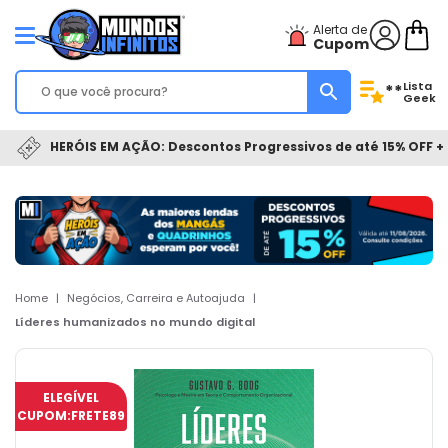
Alerta de
Cupom
Lista
**
Geek
HERÓIS EM AÇÃO: Descontos Progressivos de até 15% OFF + 
Home
|
Negócios, Carreira e Autoajuda
|
Líderes humanizados no mundo digital
ELEGÍVEL
CUPOM:
FRETE89