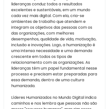
lideranças conduz todos a resultados
excelentes e sustentáveis, em um mundo
A obra apresenta caminhos e casos práticos para
cada vez mais digital. Com ela, cria-se
líderes e liderados em todos os tipos de organização,
ambientes de trabalho que atendem e
independentemente de tamanho, da origem do capital
integram os objetivos das pessoas com os
ou do setor de atuação. Cabe lembrar que organizações
das organizações, com melhores
humanizadas e seus líderes e liderados são o caminho
desempenhos, qualidade de vida, motivação,
para um mundo mais humanizado.
inclusão e inovações. Logo, a humanização é
uma intensa necessidade e uma demanda
crescente em todos os tipos de
relacionamento com as organizações. As
lideranças têm um papel fundamental nesse
processo e precisam estar preparadas para
essa demanda, dentro de uma cultura
humanizada.
Líderes Humanizados no Mundo Digital indica
caminhos e nos lembra que pessoas não são