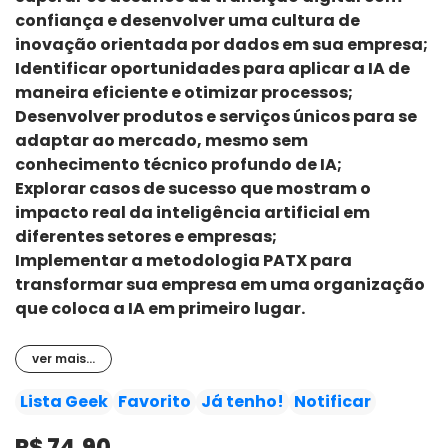
Em IA para líderes: do conceito à realidade, Vinicius David
confiança e desenvolver uma cultura de
guia executivos e gestores para não apenas entender,
inovação orientada por dados em sua empresa;
mas implementar a inteligência artificial de maneira
Identificar oportunidades para aplicar a IA de
estratégica e em escala em suas organizações,
maneira eficiente e otimizar processos;
aumentando a produtividade, impulsionando a inovação
Desenvolver produtos e serviços únicos para se
e preparando as empresas para os desafios do futuro.
adaptar ao mercado, mesmo sem
Com este livro, você vai:
conhecimento técnico profundo de IA;
Explorar casos de sucesso que mostram o
impacto real da inteligência artificial em
diferentes setores e empresas;
Implementar a metodologia PATX para
transformar sua empresa em uma organização
que coloca a IA em primeiro lugar.
ver mais...
Lista Geek
Favorito
Já tenho!
Notificar
R$ 74,90