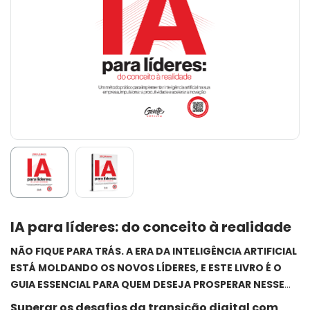
IA para líderes: do conceito à realidade
NÃO FIQUE PARA TRÁS. A ERA DA INTELIGÊNCIA ARTIFICIAL
ESTÁ MOLDANDO OS NOVOS LÍDERES, E ESTE LIVRO É O
GUIA ESSENCIAL PARA QUEM DESEJA PROSPERAR NESSE
CENÁRIO!
Superar os desafios da transição digital com