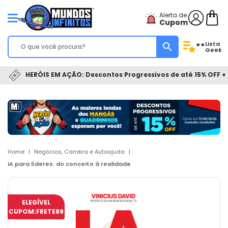
Alerta de
Cupom
Lista
**
Geek
HERÓIS EM AÇÃO: Descontos Progressivos de até 15% OFF + 
Home
|
Negócios, Carreira e Autoajuda
|
IA para líderes: do conceito à realidade
ELEGÍVEL
CUPOM:
FRETE89