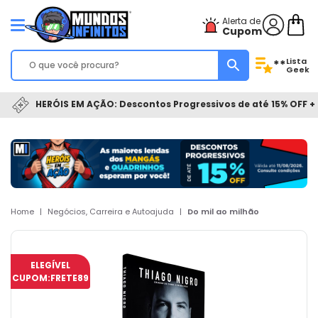
Alerta de
Cupom
Lista
**
Geek
HERÓIS EM AÇÃO: Descontos Progressivos de até 15% OFF + 
Home
|
Negócios, Carreira e Autoajuda
|
Do mil ao milhão
ELEGÍVEL
CUPOM:
FRETE89