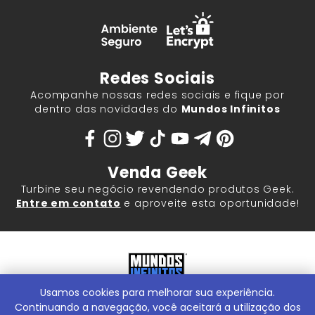
Redes Sociais
Acompanhe nossas redes sociais e fique por
dentro das novidades do
Mundos Infinitos
Venda Geek
Turbine seu negócio revendendo produtos Geek.
Entre em contato
e aproveite esta oportunidade!
Usamos cookies para melhorar sua experiência.
Mundos Infinitos - Publicações e Geek Store |
ContentStuff
Publicações e Assinaturas Ltda. CNPJ - 05.859.917/0001-60.
Continuando a navegação, você aceitará a utilização dos