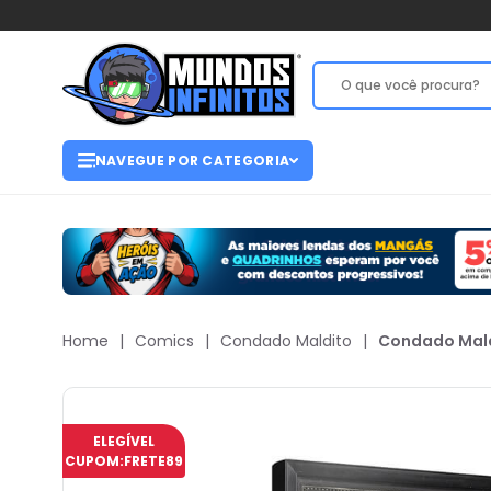
NAVEGUE POR CATEGORIA
Home
|
Comics
|
Condado Maldito
|
Condado Mald
ELEGÍVEL
CUPOM:
FRETE89