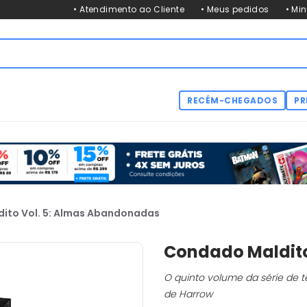
• Atendimento ao Cliente
• Meus pedidos
• Mi
RECÉM-CHEGADOS
PR
ito Vol. 5: Almas Abandonadas
Condado Maldito
O quinto volume da série de 
de Harrow