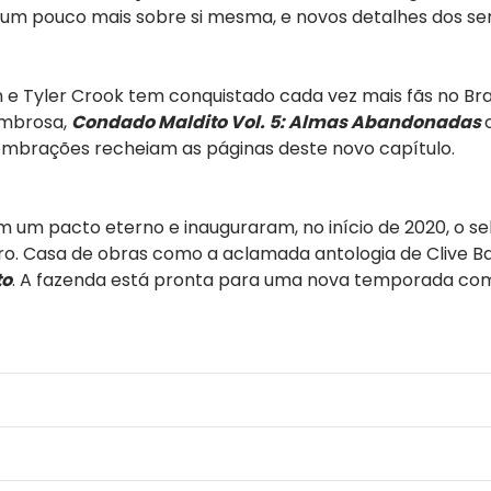
m pouco mais sobre si mesma, e novos detalhes dos ser
n e Tyler Crook tem conquistado cada vez mais fãs no Bra
ombrosa,
Condado Maldito Vol. 5: Almas Abandonadas
sombrações recheiam as páginas deste novo capítulo.
 um pacto eterno e inauguraram, no início de 2020, o se
iro. Casa de obras como a aclamada antologia de Clive B
to
. A fazenda está pronta para uma nova temporada com