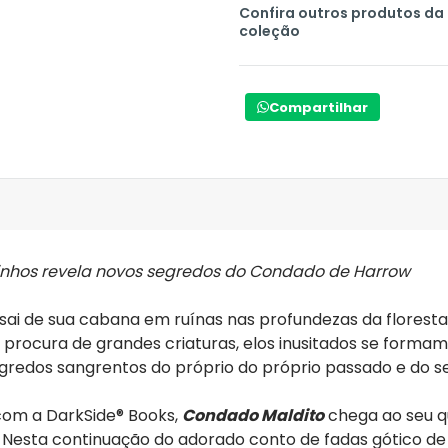
revelações. Bruxarias e ass
Confira outros produtos da
coleção
A Colheita Macabra na Dark
A Macabra Filmes e a DarkS
Compartilhar
no início de 2020, o selo Ma
transgressores ao público b
de Clive Barker,
Livros de San
de
Condado Maldito
. A faz
leitores macabros.
inhos
revela novos segredos do Condado de Harrow
ai de sua cabana em ruínas nas profundezas da floresta.
 procura de grandes criaturas, elos inusitados se for
redos sangrentos do próprio do próprio passado e do se
com a DarkSide® Books,
Condado Maldito
chega ao seu q
s. Nesta continuação do adorado conto de fadas gótico de