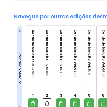
Navegue por outras edições dest
Condado Maldito: Bruxas & Assombrações
Condado Maldito - Vol.02: Maus Presságios
Condado Maldito - Vol. 3: Encantadora de Serpentes
Condado Maldito Vol.04: Herança de Família
Condado Maldito Vol. 5: Almas Abandonadas
Condado Maldito Vol.06: Magia em Conflito
Condado Maldito
1
2
3
4
5
6