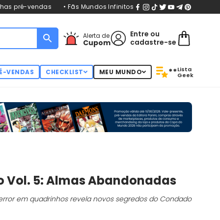
nhas pré-vendas
• Fãs Mundos Infinitos
Entre
ou
Alerta de
cadastre-se
Cupom
Lista
**
É-VENDAS
CHECKLIST
MEU MUNDO
Geek
 Vol. 5: Almas Abandonadas
terror em quadrinhos
revela novos segredos do Condado