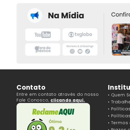
Contato
Instit
Entre em contato através do nosso
• Quem 
Fale Conosco,
clicando aqui.
• Trabal
• Polític
• Polític
• Termos
• Prazos 