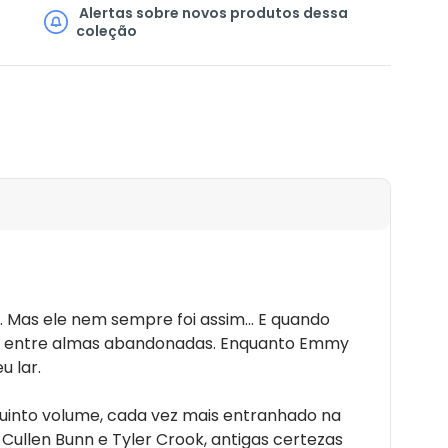
ombrações recheiam as páginas deste novo capítulo.
Alertas sobre novos produtos dessa
coleção
Side® Books
ide® Books selaram um pacto eterno e inauguraram,
cabra para apresentar livros e quadrinhos
rasileiro. Casa de obras como a aclamada antologia
gue
, a Macabra apresenta ao público o novo volume
enda está pronta para uma nova temporada com seus
 Mas ele nem sempre foi assim... E quando
mam entre almas abandonadas. Enquanto Emmy
u lar.
uinto volume, cada vez mais entranhado na
 Cullen Bunn e Tyler Crook, antigas certezas