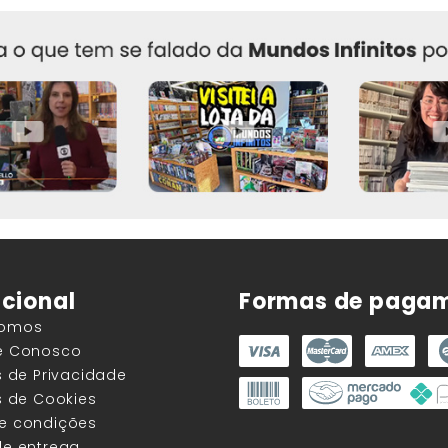
ucional
Formas de paga
Somos
he Conosco
as de Privacidade
as de Cookies
 e condições
de entrega