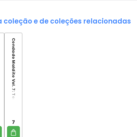
a coleção e de coleções relacionadas
Condado Maldito Vol. 7: Temporada das Sombras
7