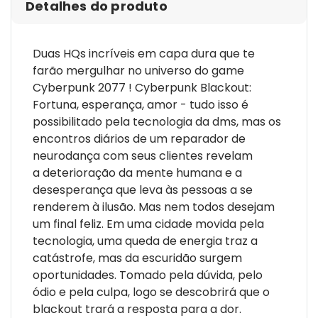
Detalhes do produto
a remoção! Esta edição em capa dura assinada por
Cullen Bunn, ilustrada por Miguel Valderrama e colorida
por Jason Wordie, reúne as quatro primeiras edições da
Duas HQs incríveis em capa dura que te
HQ Cyberpunk 2077: Trauma Team.
farão mergulhar no universo do game
Cyberpunk 2077 ! Cyberpunk Blackout:
Fortuna, esperança, amor - tudo isso é
possibilitado pela tecnologia da dms, mas os
encontros diários de um reparador de
neurodança com seus clientes revelam
a deterioração da mente humana e a
desesperança que leva às pessoas a se
renderem à ilusão. Mas nem todos desejam
um final feliz. Em uma cidade movida pela
tecnologia, uma queda de energia traz a
catástrofe, mas da escuridão surgem
oportunidades. Tomado pela dúvida, pelo
ódio e pela culpa, logo se descobrirá que o
blackout trará a resposta para a dor.