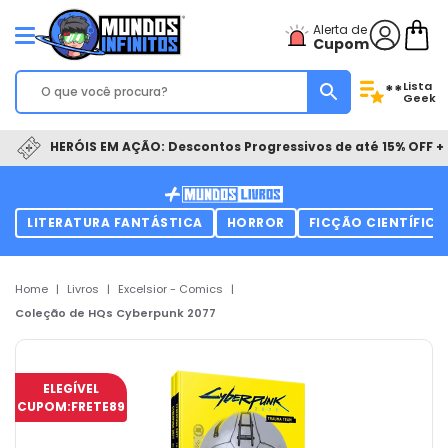
Alerta de
Cupom
Lista
**
Geek
HERÓIS EM AÇÃO: Descontos Progressivos de até 15% OFF + 
LITERATURA FANTÁSTICA
HORROR
FICÇÃO CIENTÍFICA
Home
|
Livros
|
Excelsior - Comics
|
Coleção de HQs Cyberpunk 2077
ELEGÍVEL
CUPOM:
FRETE89