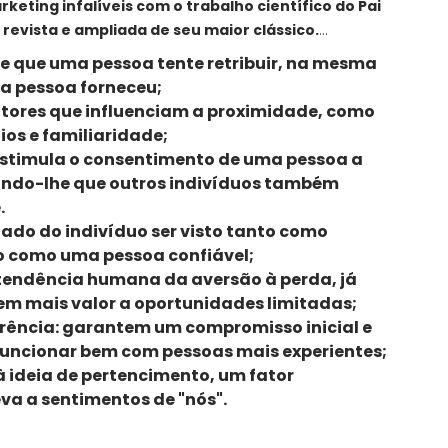
keting infalíveis com o trabalho científico do Pai
revista e ampliada de seu maior clássico.
e que uma pessoa tente retribuir, na mesma
ssível: melhorou uma obra-prima."
- Daniel
ra pessoa forneceu;
êmio Nobel e autor de
Rápido e devagar
.
atores que influenciam a proximidade, como
ios e familiaridade;
 arte da persuasão, dr. Robert Cialdini explica o que
stimula o consentimento de uma pessoa a
sim" - e como usar esse conhecimento na prática.
ando-lhe que outros indivíduos também
mpliada traz os seis princípios universais da
.
cípio inédito, a unidade.
tado do indivíduo ser visto tanto como
o como uma pessoa confiável;
 da influência:
tendência humana da aversão à perda, já
em mais valor a oportunidades limitadas;
rência:
garantem um compromisso inicial e
funcionar bem com pessoas mais experientes;
à ideia de pertencimento, um fator
va a sentimentos de "nós".