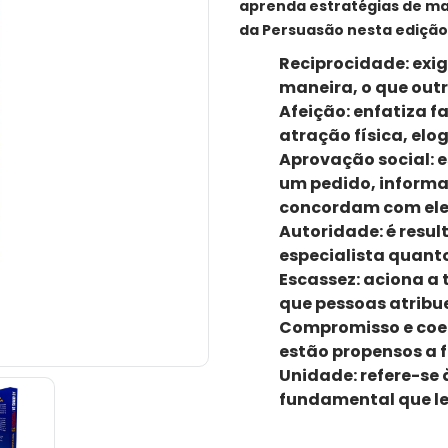
aprenda estratégias de mar
da Persuasão nesta edição 
Reciprocidade:
exig
"Robert Cialdini fez o impo
maneira, o que out
Kahneman, vencedor do Pr
Afeição:
enfatiza f
atração física, elog
Em seu livro clássico sobre a
Aprovação social:
e
leva as pessoas a dizerem "
um pedido, inform
Esta nova edição revista e a
concordam com ele
persuasão e adiciona um prin
Autoridade:
é resul
especialista quant
Descubra quais são as armas
Escassez:
aciona a 
que pessoas atribu
Compromisso e coe
estão propensos a 
Unidade:
refere-se 
fundamental que le