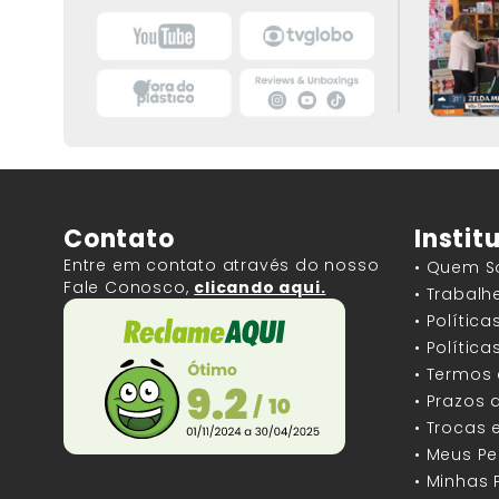
Contato
Instit
Entre em contato através do nosso
• Quem 
Fale Conosco,
clicando aqui.
• Trabal
• Polític
• Polític
• Termos
• Prazos 
• Trocas 
• Meus P
• Minhas