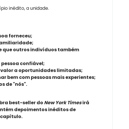
pio inédito, a unidade.
soa forneceu;
familiaridade;
e que outros indivíduos também
 pessoa confiável;
valor a oportunidades limitadas;
nar bem com pessoas mais experientes;
s de "nós".
bra best-seller do
New York Times
irá
ontém depoimentos inéditos de
 capítulo.