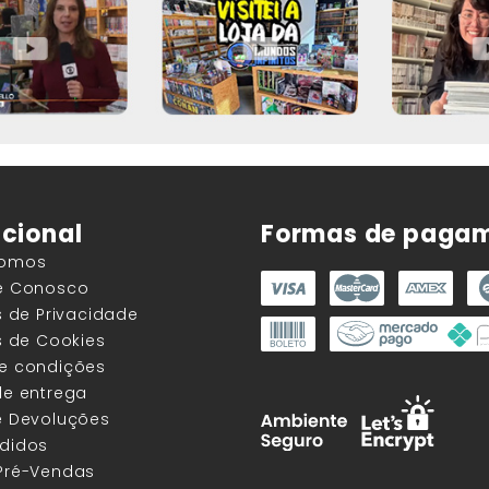
ucional
Formas de paga
Somos
he Conosco
as de Privacidade
as de Cookies
 e condições
de entrega
e Devoluções
edidos
 Pré-Vendas