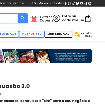
nhas pré-vendas
• Fãs Mundos Infinitos
Entre
ou
Alerta de
cadastre-se
Cupom
Lista
**
É-VENDAS
CHECKLIST
MEU MUNDO
Geek
suasão 2.0
a
ar pessoas, conquiste o "sim" para o seu negócio e