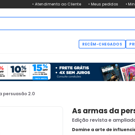
• Atendimento ao Cliente
• Meus pedidos
• Mi
RECÉM-CHEGADOS
PR
a persuasão 2.0
As armas da per
Edição revista e ampliad
Domine a arte de influenci