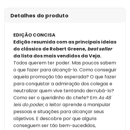
como Clausewitz e Sun-Tsu, estadistas como Bismarck,
sedutores como Casanova, filósofos como Nietzsche,
Detalhes do produto
escritores como Balzac e, claro, diplomatas como
Maquiavel. Os textos abarcam um período de mais de
três mil anos e foram pinçados em civilizações tão
EDIÇÃO CONCISA
diferentes quanto a antiga China e a Itália renascentista.
Edição resumida com as principais ideias
E, para quem acredita que participar de jogos de poder é
do clássico de Robert Greene,
best seller
uma atividade condenável, ele faz um alerta: Não
da lista dos mais vendidos da Veja.
adianta querer ficar de fora. O mundo é como um
Todos querem ter poder. Mas poucos sabem
imenso e dissimulado cassino e todos nós fazemos
o que fazer para alcançá-lo. Como conseguir
parte dele. Quanto mais rápido você descobrir as regras
aquela promoção tão esperada? O que fazer
do jogo, maiores serão as suas chances de sucesso. "Se
para conquistar a admiração dos colegas e
o jogo do poder é inevitável, vale mais ser um artista do
neutralizar quem vive tentando derrubá-lo?
que negar ou agir desastradamente", diz Greene.
Como ser o queridinho do chefe? Em
As 48
leis do poder,
o leitor aprende a manipular
pessoas e situações para alcançar seus
objetivos. E descobre por que alguns
conseguem ser tão bem-sucedidos,