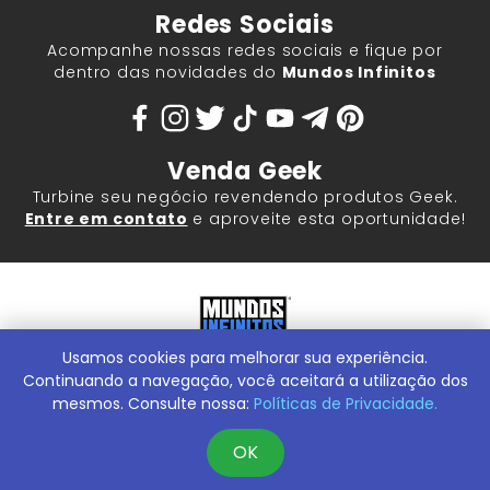
Redes Sociais
Acompanhe nossas redes sociais e fique por
dentro das novidades do
Mundos Infinitos
Venda Geek
Turbine seu negócio revendendo produtos Geek.
Entre em contato
e aproveite esta oportunidade!
Usamos cookies para melhorar sua experiência.
Mundos Infinitos - Publicações e Geek Store |
ContentStuff
Publicações e Assinaturas Ltda. CNPJ - 05.859.917/0001-60.
Continuando a navegação, você aceitará a utilização dos
Rua Machado Bitencourt, 291 -
Conheça nossa Loja Física:
mesmos. Consulte nossa:
Políticas de Privacidade.
Vila Clementino, São Paulo/SP, 04044-000
OK