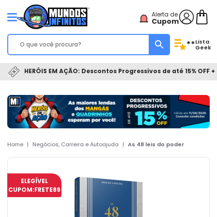
Alerta de
Cupom
Lista
**
Geek
HERÓIS EM AÇÃO: Descontos Progressivos de até 15% OFF + 
Home
|
Negócios, Carreira e Autoajuda
|
As 48 leis do poder
ELEGÍVEL
CUPOM:
FRETE89