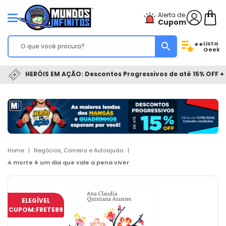
Alerta de
Cupom
Lista
**
Geek
HERÓIS EM AÇÃO: Descontos Progressivos de até 15% OFF + 
Home
|
Negócios, Carreira e Autoajuda
|
A morte é um dia que vale a pena viver
ELEGÍVEL
CUPOM:
FRETE89