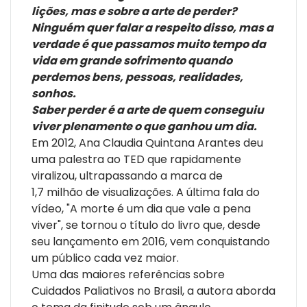
lições, mas e sobre a arte de perder?
devemos aceitar nossa essência para que o fim seja
Ninguém quer falar a respeito disso, mas a
apenas o término natural de uma caminhada.
verdade é que passamos muito tempo da
Completamente revista e ampliada, esta edição é uma
vida em grande sofrimento quando
bela ode à vida e à humanidade.
perdemos bens, pessoas, realidades,
EDIÇÃO BRASILEIRA
sonhos.
Saber perder é a arte de quem conseguiu
viver plenamente o que ganhou um dia.
Em 2012, Ana Claudia Quintana Arantes deu
uma palestra ao TED que rapidamente
viralizou, ultrapassando a marca de
1,7 milhão de visualizações. A última fala do
vídeo, "A morte é um dia que vale a pena
viver", se tornou o título do livro que, desde
seu lançamento em 2016, vem conquistando
um público cada vez maior.
Uma das maiores referências sobre
Cuidados Paliativos no Brasil, a autora aborda