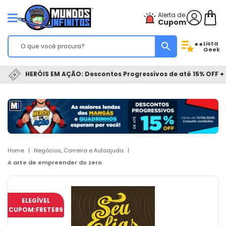
Alerta de
Cupom
Lista
**
Geek
HERÓIS EM AÇÃO: Descontos Progressivos de até 15% OFF + 
Home
|
Negócios, Carreira e Autoajuda
|
A arte de empreender do zero
ELEGÍVEL
CUPOM:
FRETE89