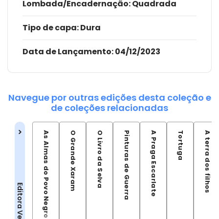
Lombada/Encadernação
: Quadrada
Tipo de capa:
Dura
Data de Lançamento:
04/12/2023
Navegue por outras edições desta coleção e
de coleções relacionadas
As Almas do Povo Negro
O Grande Xaram
O Livro da Selva
Pinturas de Guerra
A Praga Escarlate
Tortuga
A terra dos filhos
Editora Veneta