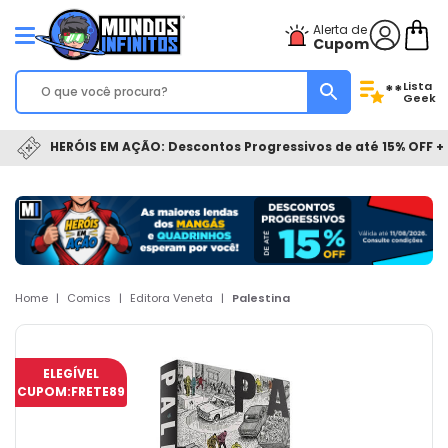
Alerta de
Cupom
Lista
**
Geek
HERÓIS EM AÇÃO: Descontos Progressivos de até 15% OFF + 
Home
|
Comics
|
Editora Veneta
|
Palestina
ELEGÍVEL
CUPOM:
FRETE89