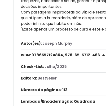
fraquezas, beneficiar a saúde, garantir a pr
decisões importantes.
Com passagens inspiradoras da Bíblia e rel
que afligem a humanidade, além de apresent
poder infinito que habita em nós.
"Existe apenas um processo de cura e este é 
Autor(es):
Joseph Murphy
ISBN:
9786557124864, 978-65-5712-486-4
Check-List:
Julho/2025
Editora:
BestSeller
Número de páginas
: 112
Lombada/Encadernação
: Quadrada