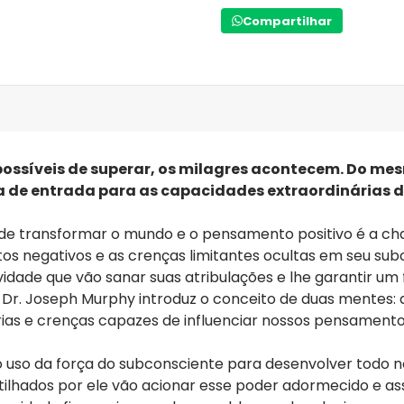
orientação para a tomada d
Compartilhar
Com passagens inspiradoras
Milagres da mente
oferece co
afligem a humanidade, além
com as ferramentas e atitud
habita em nós.
"Existe apenas um processo 
cura: o subconsciente." - Dr
síveis de superar, os milagres acontecem. Do mes
a de entrada para as capacidades extraordinárias d
 de transformar o mundo e o pensamento positivo é a ch
s negativos e as crenças limitantes ocultas em seu sub
idade que vão sanar suas atribulações e lhe garantir um
 Dr. Joseph Murphy introduz o conceito de duas mentes: a 
as e crenças capazes de influenciar nossos pensament
o uso da força do subconsciente para desenvolver todo n
tilhados por ele vão acionar esse poder adormecido e a