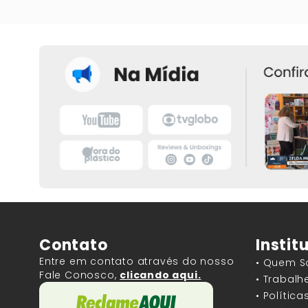
Contato
Instit
Entre em contato através do nosso
• Quem 
Fale Conosco,
clicando aqui.
• Trabal
• Polític