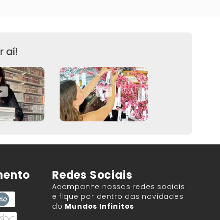
mento
Redes Sociais
Acompanhe nossas redes sociais
e fique por dentro das novidades
do
Mundos Infinitos