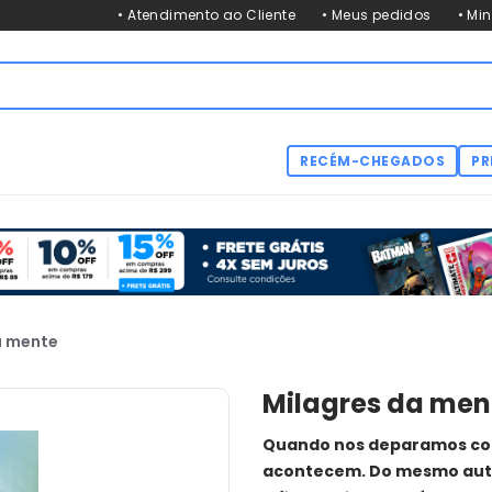
• Atendimento ao Cliente
• Meus pedidos
• Mi
RECÉM-CHEGADOS
PR
a mente
Milagres da men
Quando nos deparamos com 
acontecem. Do mesmo auto