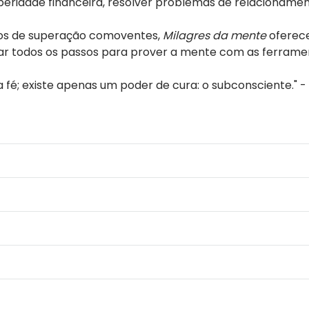
osperidade financeira, resolver problemas de relacioname
atos de superação comoventes,
Milagres da mente
oferece
ar todos os passos para prover a mente com as ferramen
a fé; existe apenas um poder de cura: o subconsciente." 