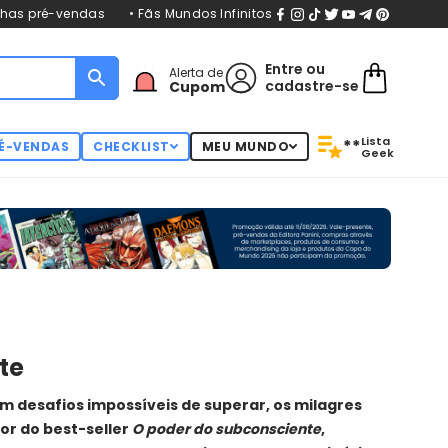
nhas pré-vendas
• Fãs Mundos Infinitos
Entre
ou
Alerta de
cadastre-se
Cupom
Lista
**
É-VENDAS
CHECKLIST
MEU MUNDO
Geek
te
desafios impossíveis de superar, os milagres
r do best-seller
O poder do subconsciente
,