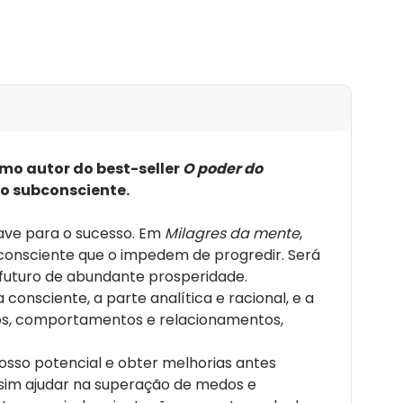
e decisões importantes.
 da Bíblia e relatos de superação comoventes,
nselhos valiosos para as muitas questões que
 de apresentar todos os passos para prover a mente
es que nos permitem acessar o poder infinito que
de cura e este é a fé; existe apenas um poder de
. Joseph Murphy
mo autor do best-seller
O poder do
o subconsciente.
ave para o sucesso. Em
Milagres da mente
,
consciente que o impedem de progredir. Será
 futuro de abundante prosperidade.
consciente, a parte analítica e racional, e a
os, comportamentos e relacionamentos,
osso potencial e obter melhorias antes
ssim ajudar na superação de medos e