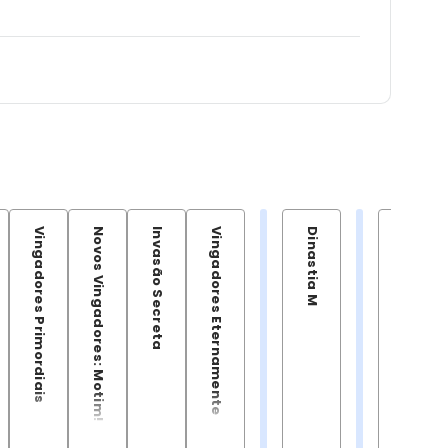
Vingadores Primordiais
Novos Vingadores: Motim!
Invasão Secreta
Vingadores Eternamente
Dinastia M
Doutor Estranho: O Juramento