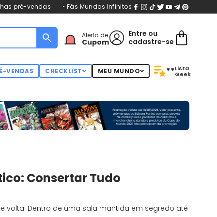
nhas pré-vendas
• Fãs Mundos Infinitos
Entre
ou
Alerta de
cadastre-se
Cupom
Lista
**
É-VENDAS
CHECKLIST
MEU MUNDO
Geek
tico: Consertar Tudo
e volta! Dentro de uma sala mantida em segredo até