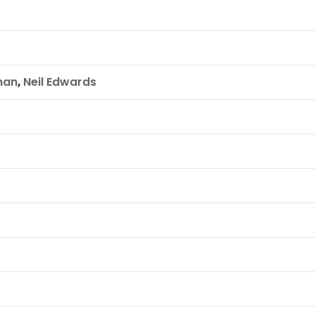
man
,
Neil Edwards