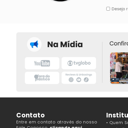
Contato
Instit
Entre em contato através do nosso
• Quem 
Fale Conosco,
clicando aqui.