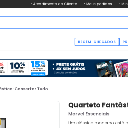
• Atendimento ao Cliente
• Meus pedidos
• Mi
RECÉM-CHEGADOS
PR
ástico: Consertar Tudo
Quarteto Fantás
Marvel Essenciais
Um clássico moderno está d