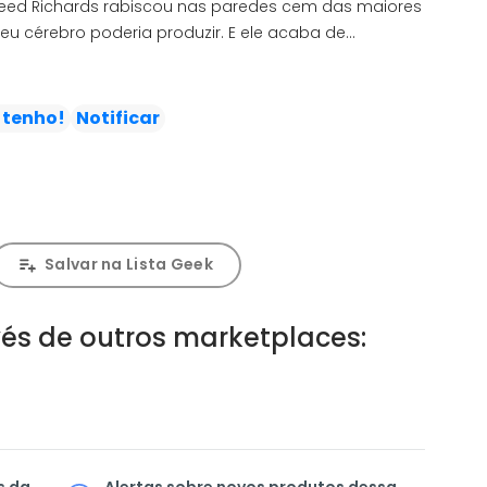
Reed Richards rabiscou nas paredes cem das maiores
eu cérebro poderia produzir. E ele acaba de
s audaciosa de todas: "Consertar Tudo." Porém, o
 Fantástico descobrirá que resolver tudo demanda
o demais!
 tenho!
Notificar
Salvar na Lista Geek
és de outros marketplaces:
s da
Alertas sobre novos produtos dessa