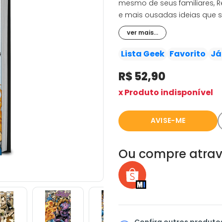
mesmo de seus familiares, 
e mais ousadas ideias que s
acrescentou uma 101º, a mai
ver mais...
grande cérebro do Quarteto
um grande custo. Talvez alt
Lista Geek
Favorito
Já
R$ 52,90
x Produto indisponível
AVISE-ME
Ou compre atrav
Confira outros produto