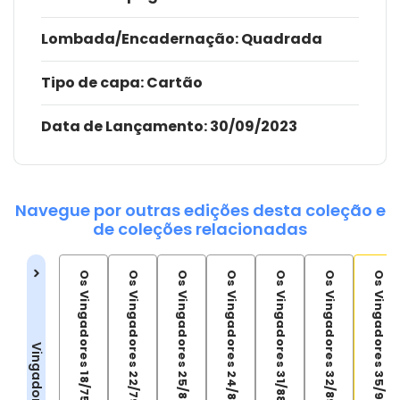
Lombada/Encadernação
: Quadrada
Tipo de capa:
Cartão
Data de Lançamento:
30/09/2023
Navegue por outras edições desta coleção e
de coleções relacionadas
Os Vingadores 18/75
Os Vingadores 22/79
Os Vingadores 25/82
Os Vingadores 24/81
Os Vingadores 31/88
Os Vingadores 32/89
Os Vingadores 35/92