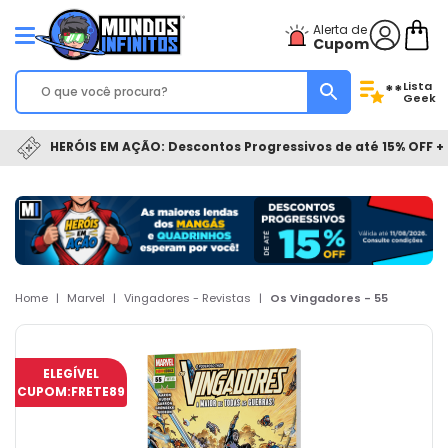
Alerta de
Cupom
Lista
**
Geek
HERÓIS EM AÇÃO: Descontos Progressivos de até 15% OFF + 
Home
|
Marvel
|
Vingadores - Revistas
|
Os Vingadores - 55
ELEGÍVEL
CUPOM:
FRETE89