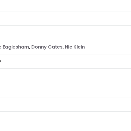
e Eaglesham
,
Donny Cates
,
Nic Klein
0