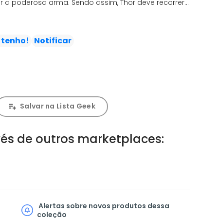
ar a poderosa arma. Sendo assim, Thor deve recorrer
 quer ajuda em todo o cosmo: Odin! E leia também:
minissérie Estados Unidos do Capitão América e o
rro Cósmico!
 tenho!
Notificar
Salvar na Lista Geek
és de outros marketplaces:
Alertas sobre novos produtos dessa
coleção