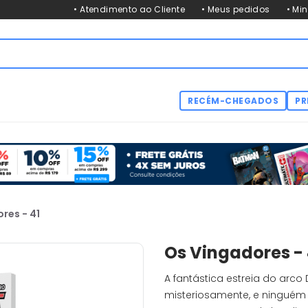
• Atendimento ao Cliente
• Meus pedidos
• Mi
RECÉM-CHEGADOS
PR
res - 41
Os Vingadores - 
A fantástica estreia do arco
misteriosamente, e ninguém