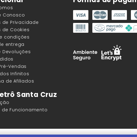
Somos
he Conosco
as de Privacidade
as de Cookies
 e condições
de entrega
e Devoluções
edidos
 Pré-Vendas
dos Infinitos
a de Afiliados
etrô Santa Cruz
ação
os de Funcionamento