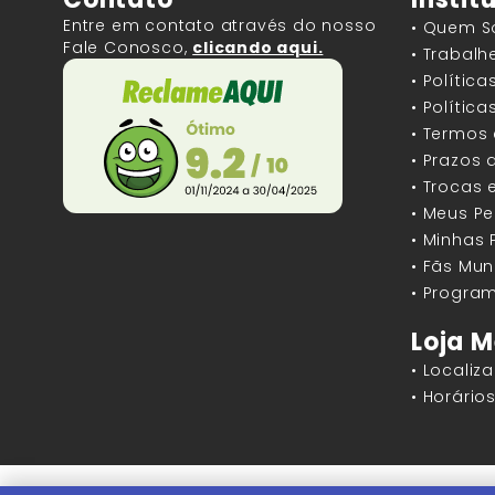
Entre em contato através do nosso
• Quem 
Fale Conosco,
clicando aqui.
• Trabal
• Polític
• Polític
• Termos
• Prazos 
• Trocas 
• Meus P
• Minhas
• Fãs Mun
• Program
Loja M
• Localiz
• Horári