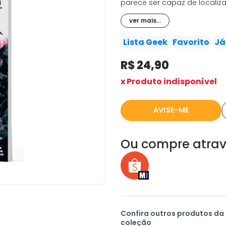
parece ser capaz de localiz
à última pessoa de quem ele
ver mais...
a conclusão espetacular da 
nascimento do Homem de Fe
Lista Geek
Favorito
Já
R$ 24,90
x Produto indisponível
AVISE-ME
Ou compre atrav
Confira outros produtos da
coleção