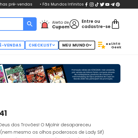
nhas pré-vendas
• Fãs Mundos Infinitos
Entre
ou
Alerta de
cadastre-se
Cupom
Lista
**
É-VENDAS
CHECKLIST
MEU MUNDO
Geek
41
 Deus dos Trovões! O Mjolnir desapareceu
 (nem mesmo os olhos poderosos de Lady Sif)