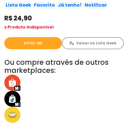
melhor governante de Asgard, precisa abdicar a ambos.
Lista Geek
Favorito
Já tenho!
Notificar
E mais: aventuras inéditas do Homem de Ferro e do
R$ 24,90
Capitão América!
x Produto indisponível
AVISE-ME
Salvar na Lista Geek
Ou compre através de outros
marketplaces: