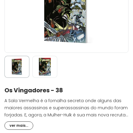
Os Vingadores - 38
A Sala Vermelha é a fornalha secreta onde alguns das
maiores assassinas e superassassinas do mundo foram
forjadas. E, agora, a Mulher-Hulk é sua mais nova recruta!
Thor só sabe duas coisas, ser um guerreiro e empunhar
ver mais...
um martelo. Mas ele está percebendo que para ser o