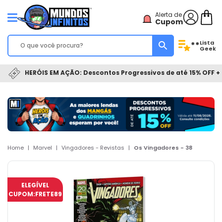
Alerta de
Cupom
Lista
**
Geek
HERÓIS EM AÇÃO: Descontos Progressivos de até 15% OFF + 
Home
|
Marvel
|
Vingadores - Revistas
|
Os Vingadores - 38
ELEGÍVEL
CUPOM:
FRETE89