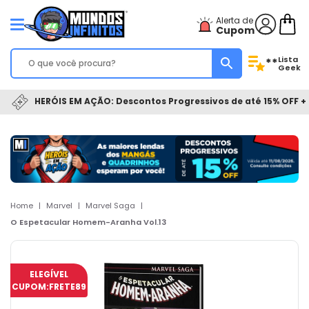
Alerta de
Cupom
Lista
**
Geek
HERÓIS EM AÇÃO: Descontos Progressivos de até 15% OFF + 
Home
|
Marvel
|
Marvel Saga
|
O Espetacular Homem-Aranha Vol.13
ELEGÍVEL
CUPOM:
FRETE89