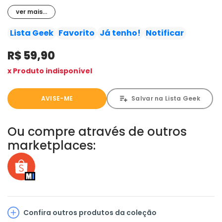
teve uma pessoa com quem sempre pôde contar: sua
ver mais...
tia May. Agora, a perda se assoma mais uma vez sobre
a vida de Peter. O que ele faria. o que você faria se
Lista Geek
Favorito
Já tenho!
Notificar
tivesse apenas Um Dia a Mais?
R$ 59,90
x Produto indisponível
AVISE-ME
Salvar na Lista Geek
Ou compre através de outros
marketplaces:
Confira outros produtos da coleção