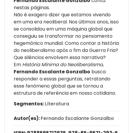
Fernando Escalante Gonzalbo
conta
nestas páginas.
Não é exagero dizer que estamos vivendo
em uma era neoliberal. Nos últimos anos, isso
se consolidou em uma máquina global que
conseguiu se transformar no pensamento
hegemônico mundial. Como contar a história
do neoliberalismo após o fim da Guerra Fria?
Que silêncios envolvem essa narrativa?
Em
História Mínima do Neoliberalismo
,
Fernando Escalante Gonzalbo
busca
responder a essas perguntas, retratando
esse fenômeno global que se tornou a
estrutura de referência em nosso cotidiano.
Segmentos:
Literatura
Autor(es):
Fernando Escalante Gonzalbo
ISBN:
9788595712935, 978-85-9571-293-5