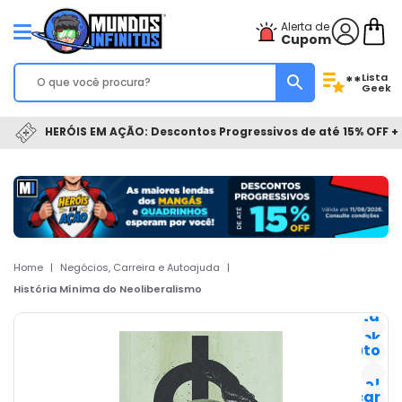
Alerta de
Cupom
Lista
**
Geek
HERÓIS EM AÇÃO: Descontos Progressivos de até 15% OFF + 
Home
|
Negócios, Carreira e Autoajuda
|
História Mínima do Neoliberalismo
Lista
Geek
Favorito
Já
tenho!
Notificar