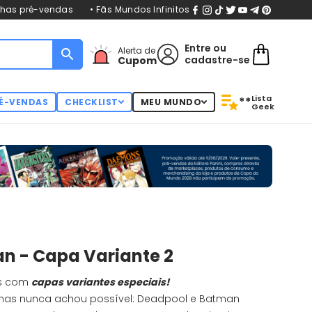
nhas pré-vendas
• Fãs Mundos Infinitos
Entre
ou
Alerta de
cadastre-se
Cupom
Lista
**
É-VENDAS
CHECKLIST
MEU MUNDO
Geek
 - Capa Variante 2
os com
capas variantes especiais!
 mas nunca achou possível: Deadpool e Batman