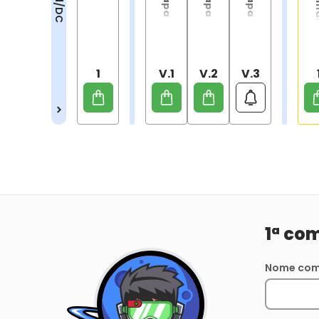
1
V.1
V.2
V.3