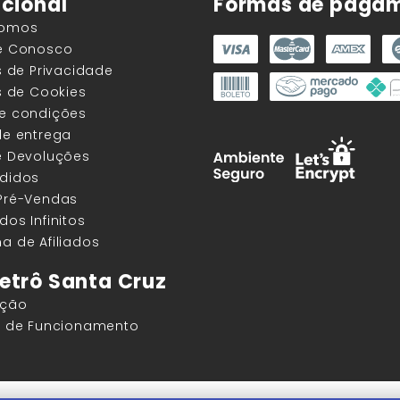
ucional
Formas de paga
Somos
he Conosco
as de Privacidade
as de Cookies
 e condições
de entrega
e Devoluções
edidos
 Pré-Vendas
dos Infinitos
a de Afiliados
etrô Santa Cruz
ação
os de Funcionamento