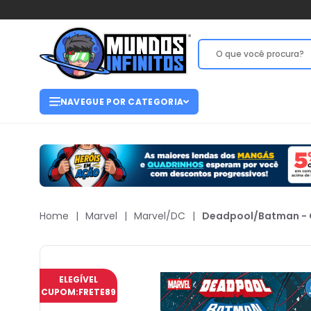
NAVEGUE POR CATEGORIA
Home
|
Marvel
|
Marvel/DC
|
Deadpool/Batman - 
ELEGÍVEL
CUPOM:
FRETE89