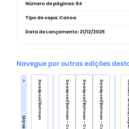
Número de páginas
: 64
Tipo de capa:
Canoa
Data de Lançamento:
21/12/2025
Navegue por outras edições dest
Deadpool/Batman
Deadpool/Batman - Capa Variante 1
Deadpool/Batman - Capa Variante 2
Deadpool/Batman - Capa Variante 3
Homem-Aran
Marvel/DC