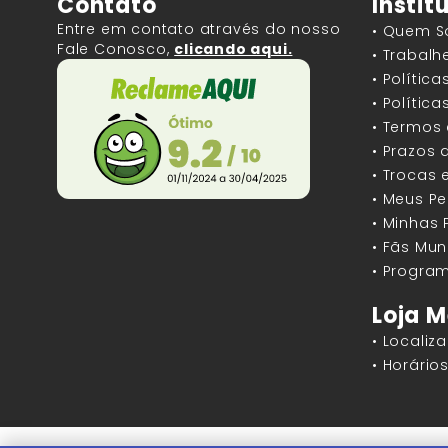
Contato
Instit
Entre em contato através do nosso
• Quem 
Fale Conosco,
clicando aqui.
• Trabal
• Polític
• Polític
• Termos
• Prazos 
• Trocas 
• Meus P
• Minhas
• Fãs Mun
• Program
Loja M
• Localiz
• Horári