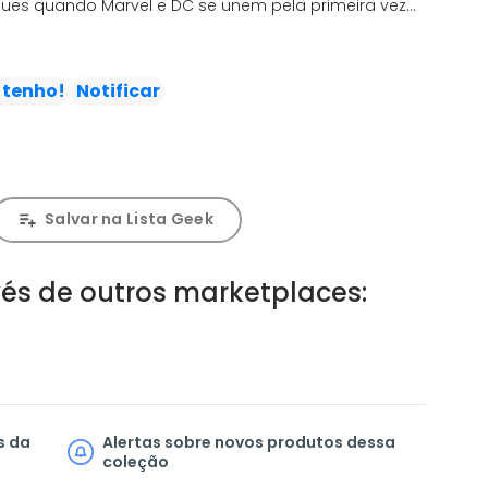
es quando Marvel e DC se unem pela primeira vez
i contratado para um trabalho em Gotham City, mas
i ajudá-lo ou destruí-lo? Além disso, histórias
gantes encontros, reunindo grandes talentos:
 tenho!
Notificar
por Kevin Smith e Adam Kubert, Capitão América e
rsky e Terry Dodson, e Jeff e Krypto por Kelly
: um novo herói?!
Salvar na Lista Geek
és de outros marketplaces:
s da
Alertas sobre novos produtos dessa
coleção