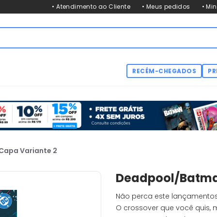
• Atendimento ao Cliente
• Meus pedidos
• Mi
RECÉM-CHEGADOS
PR
Capa Variante 2
Deadpool/Batman
Não perca este lançament
O crossover que você quis,