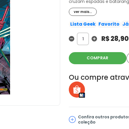
cruzam espadas e batarangu
em décadas. Wade Wilson fo
ver mais...
o maior detetive do mundo va
adicionais com outros empol
Lista Geek
Favorito
Já
Demolidor e Arqueiro Verde 
Mulher-Maravilha por Chip Zda
R$ 28,90
Thompson e Gurihiru. E ainda
COMPRAR
Ou compre atrav
Confira outros produto
coleção