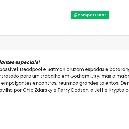
Compartilhar
iantes especiais!
 possível: Deadpool e Batman cruzam espadas e batara
ntratado para um trabalho em Gotham City, mas o maior 
ros empolgantes encontros, reunindo grandes talentos: De
lha por Chip Zdarsky e Terry Dodson, e Jeff e Krypto po