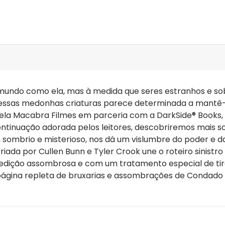
mundo como ela, mas à medida que seres estranhos e s
essas medonhas criaturas parece determinada a mantê-
ela Macabra Filmes em parceria com a DarkSide® Books,
tinuação adorada pelos leitores, descobriremos mais sob
, sombrio e misterioso, nos dá um vislumbre do poder e 
criada por Cullen Bunn e Tyler Crook une o roteiro sinis
edição assombrosa e com um tratamento especial de tirar 
 página repleta de bruxarias e assombrações de Condado 