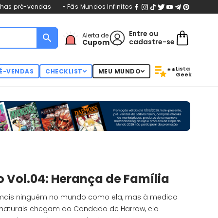
nhas pré-vendas
• Fãs Mundos Infinitos
Entre
ou
Alerta de
cadastre-se
Cupom
Lista
**
É-VENDAS
CHECKLIST
MEU MUNDO
Geek
 Vol.04: Herança de Família
mais ninguém no mundo como ela, mas à medida
enaturais chegam ao Condado de Harrow, ela