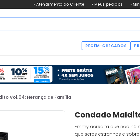
• Atendimento ao Cliente
• Meus pedidos
• Mi
RECÉM-CHEGADOS
PR
to Vol.04: Herança de Família
Condado Maldito
Emmy acredita que não há 
que seres estranhos e sobr