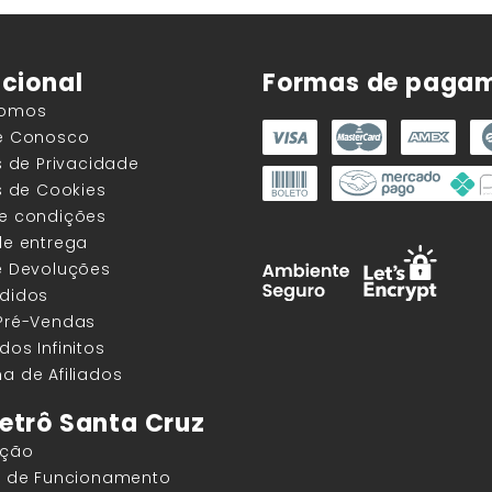
ucional
Formas de paga
Somos
he Conosco
as de Privacidade
as de Cookies
 e condições
de entrega
e Devoluções
edidos
 Pré-Vendas
dos Infinitos
a de Afiliados
etrô Santa Cruz
ação
os de Funcionamento