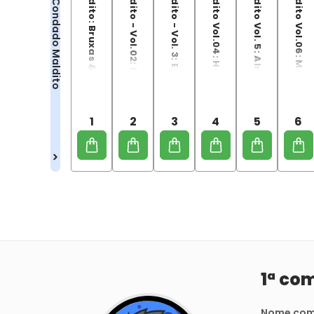
Condado Maldito: Bruxas & Assombrações
Condado Maldito - Vol.02: Maus Presságios
Condado Maldito - Vol. 3: Encantadora de Serpentes
Condado Maldito Vol.04: Herança de Família
Condado Maldito Vol. 5: Almas Abandonadas
Condado Maldito Vol.06: Magia em Conflito
Condado Maldito
1
2
3
4
5
6