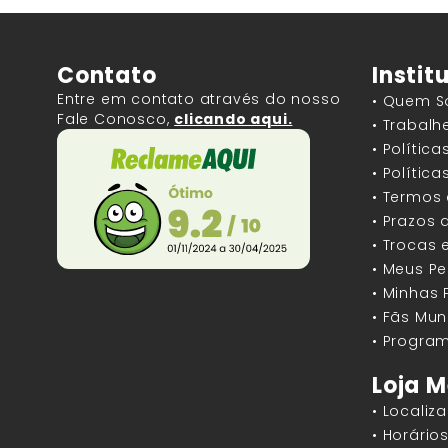
Contato
Instit
Entre em contato através do nosso
• Quem 
Fale Conosco,
clicando aqui.
• Trabal
• Polític
• Polític
• Termos
• Prazos 
• Trocas 
• Meus P
• Minhas
• Fãs Mun
• Program
Loja M
• Localiz
• Horári