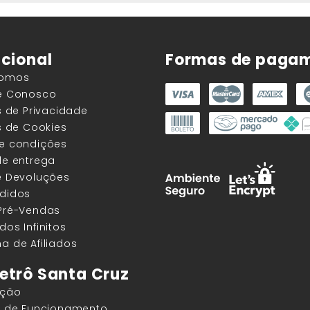
ucional
Formas de paga
Somos
he Conosco
as de Privacidade
as de Cookies
 e condições
de entrega
e Devoluções
edidos
 Pré-Vendas
dos Infinitos
a de Afiliados
etrô Santa Cruz
ação
os de Funcionamento