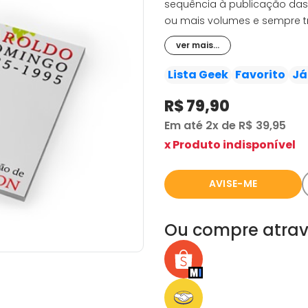
sequência à publicação das 
ou mais volumes e sempre tr
de Domingo 1985-1995. Publ
ver mais...
dominicais de Calvin, este liv
comentadas por ele. O leitor
Lista Geek
Favorito
Já
inigualáveis tiras dominicai
R$ 79,90
Watterson ao longo do temp
melhor o espaço disponível
Em até
2x
de
R$ 39,95
de jornais. Um título indispe
x Produto indisponível
AVISE-ME
Ou compre atrav