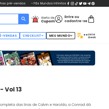
nhas pré-vendas
• Fãs Mundos Infinitos
Entre
ou
Alerta de
cadastre-se
Cupom
Lista
**
É-VENDAS
CHECKLIST
MEU MUNDO
Geek
- Vol 13
completa das tiras de Calvin e Haroldo, a Conrad dá