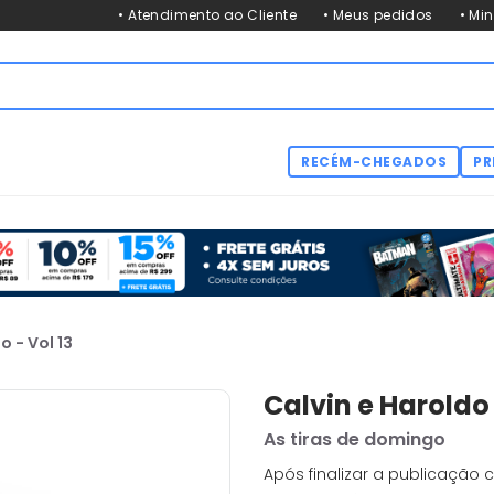
• Atendimento ao Cliente
• Meus pedidos
• Mi
RECÉM-CHEGADOS
PR
o - Vol 13
Calvin e Haroldo 
As tiras de domingo
Após finalizar a publicação 