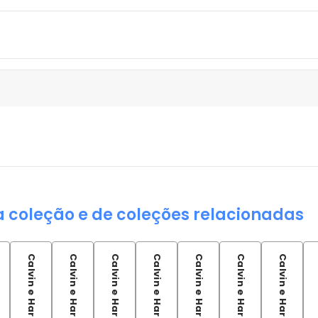
a coleção e de coleções relacionadas
Calvin e Haroldo - Vol 07
Calvin e Haroldo - Vol 08
Calvin e Haroldo - Vol 09
Calvin e Haroldo - Vol 10
Calvin e Haroldo - Vol 11
Calvin e Haroldo - Vol 12
Calvin e Haroldo - Vol 13