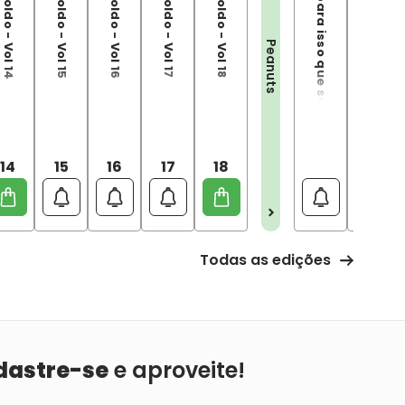
Peanuts: é para isso que servem os amigos
Peanuts: ninguém mais tem o espírito aventureiro
Peanuts
14
15
16
17
18
Todas as edições