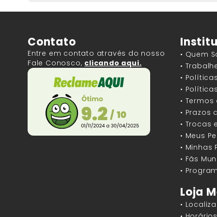
Contato
Instit
Entre em contato através do nosso
• Quem 
Fale Conosco,
clicando aqui.
• Trabal
• Polític
• Polític
• Termos
• Prazos 
• Trocas 
• Meus P
• Minhas
• Fãs Mun
• Program
Loja M
• Localiz
• Horári