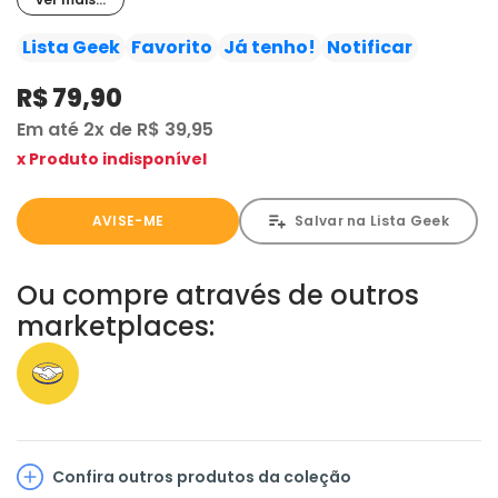
diariamente, durante dez anos, em mais de 2.400 jornais
ao redor do mundo. Os Álbuns publicados por Bill
Lista Geek
Favorito
Já tenho!
Notificar
Watterson, criador da dupla, venderam mais de 30
R$ 79,90
milhões de cópias.
Em até
2x
de
R$ 39,95
x Produto indisponível
AVISE-ME
Salvar na Lista Geek
Ou compre através de outros
marketplaces:
Confira outros produtos da coleção