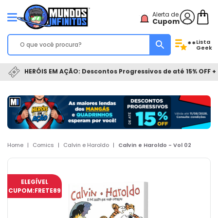
Alerta de
Cupom
Lista
**
Geek
HERÓIS EM AÇÃO: Descontos Progressivos de até 15% OFF + 
Home
|
Comics
|
Calvin e Haroldo
|
Calvin e Haroldo - Vol 02
ELEGÍVEL
CUPOM:
FRETE89