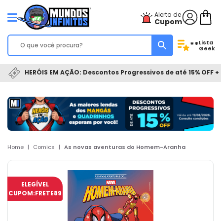
Alerta de
Cupom
Lista
**
Geek
HERÓIS EM AÇÃO: Descontos Progressivos de até 15% OFF + 
Home
|
Comics
|
As novas aventuras do Homem-Aranha
ELEGÍVEL
CUPOM:
FRETE89