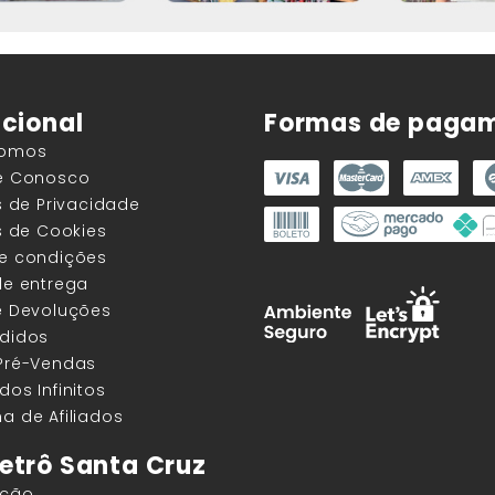
ucional
Formas de paga
Somos
he Conosco
as de Privacidade
as de Cookies
 e condições
de entrega
e Devoluções
edidos
 Pré-Vendas
dos Infinitos
a de Afiliados
etrô Santa Cruz
ação