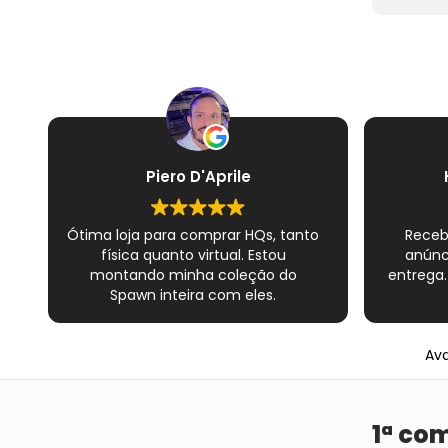
Piero D'Aprile
Ótima loja para comprar HQs, tanto
Receb
física quanto virtual. Estou
anúnc
montando minha coleção do
entrega.
Spawn inteira com eles.
Atendimento excelente de todos os
vendedores e muito cuidado com
os materiais. Sempre que peço, me
Ava
dão plásticos adicionais para
preservar as revistas. Virei fã!