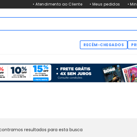
• Atendimento ao Cliente
• Meus pedidos
• Mi
RECÉM-CHEGADOS
PR
contramos resultados para esta busca