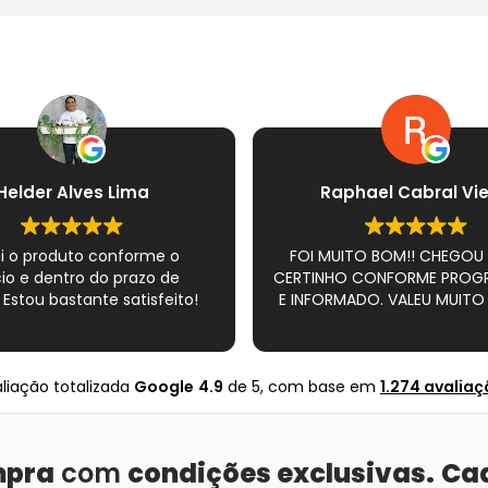
Helder Alves Lima
Raphael Cabral Vie
i o produto conforme o
FOI MUITO BOM!! CHEGOU
io e dentro do prazo de
CERTINHO CONFORME PRO
 Estou bastante satisfeito!
E INFORMADO. VALEU MUITO 
liação totalizada
Google
4.9
de 5,
com base em
1.274 avalia