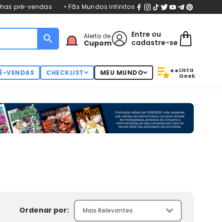
nhas pré-vendas
• Fãs Mundos Infinitos
Entre
ou
Alerta de
cadastre-se
Cupom
Lista
**
É-VENDAS
CHECKLIST
MEU MUNDO
Geek
Ordenar por: