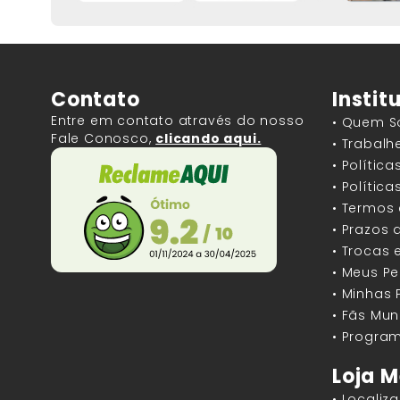
Contato
Instit
Entre em contato através do nosso
• Quem 
Fale Conosco,
clicando aqui.
• Trabal
• Polític
• Polític
• Termos
• Prazos 
• Trocas 
• Meus P
• Minhas
• Fãs Mun
• Program
Loja M
• Localiz