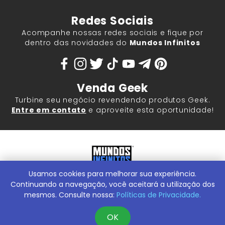
Redes Sociais
Acompanhe nossas redes sociais e fique por
dentro das novidades do
Mundos Infinitos
Venda Geek
Turbine seu negócio revendendo produtos Geek.
Entre em contato
e aproveite esta oportunidade!
Usamos cookies para melhorar sua experiência.
Mundos Infinitos - Publicações e Geek Store |
ContentStuff
Publicações e Assinaturas Ltda. CNPJ - 05.859.917/0001-60.
Continuando a navegação, você aceitará a utilização dos
Rua Machado Bitencourt, 291 -
Conheça nossa Loja Física:
mesmos. Consulte nossa:
Políticas de Privacidade.
Vila Clementino, São Paulo/SP, 04044-000
OK