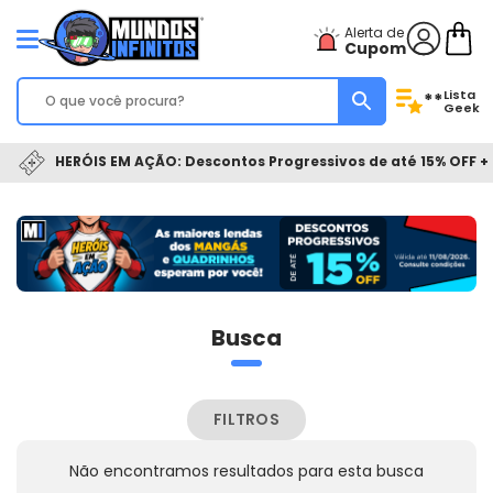
Alerta de
Cupom
Lista
**
Geek
HERÓIS EM AÇÃO: Descontos Progressivos de até 15% OFF + 
Busca
FILTROS
Não encontramos resultados para esta busca