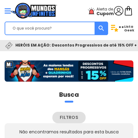
Alerta de
Cupom
Lista
**
Geek
HERÓIS EM AÇÃO: Descontos Progressivos de até 15% OFF + 
Busca
FILTROS
Não encontramos resultados para esta busca