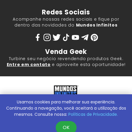
Redes Sociais
Acompanhe nossas redes sociais e fique por
dentro das novidades do
Mundos Infinitos
Venda Geek
Turbine seu negócio revendendo produtos Geek.
Entre em contato
e aproveite esta oportunidade!
Usamos cookies para melhorar sua experiência.
Mundos Infinitos - Publicações e Geek Store |
ContentStuff
Publicações e Assinaturas Ltda. CNPJ - 05.859.917/0001-60.
Continuando a navegação, você aceitará a utilização dos
Rua Machado Bitencourt, 291 -
Conheça nossa Loja Física:
mesmos. Consulte nossa:
Políticas de Privacidade.
Vila Clementino, São Paulo/SP, 04044-000
OK