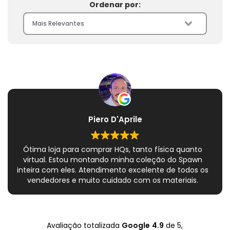
Ordenar por:
Piero D'Aprile
Ótima loja para comprar HQs, tanto física quanto
virtual. Estou montando minha coleção do Spawn
inteira com eles. Atendimento excelente de todos os
vendedores e muito cuidado com os materiais.
Sempre que peço, me dão plásticos adicionais para
preservar as revistas. Virei fã!
Avaliação totalizada
Google
4.9
de 5,