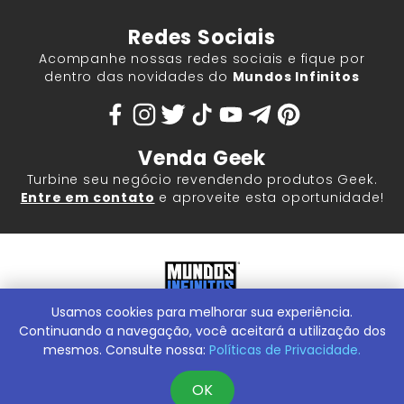
Redes Sociais
Acompanhe nossas redes sociais e fique por
dentro das novidades do
Mundos Infinitos
Venda Geek
Turbine seu negócio revendendo produtos Geek.
Entre em contato
e aproveite esta oportunidade!
Usamos cookies para melhorar sua experiência.
Mundos Infinitos - Publicações e Geek Store |
ContentStuff
Publicações e Assinaturas Ltda. CNPJ - 05.859.917/0001-60.
Continuando a navegação, você aceitará a utilização dos
Rua Machado Bitencourt, 291 -
Conheça nossa Loja Física:
mesmos. Consulte nossa:
Políticas de Privacidade.
Vila Clementino, São Paulo/SP, 04044-000
OK