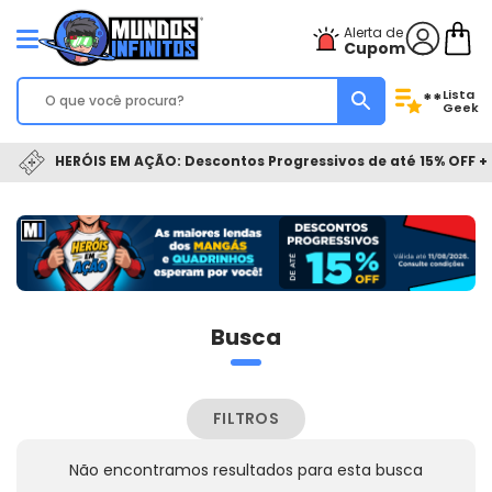
Alerta de
Cupom
Lista
**
Geek
HERÓIS EM AÇÃO: Descontos Progressivos de até 15% OFF + 
Busca
FILTROS
Não encontramos resultados para esta busca