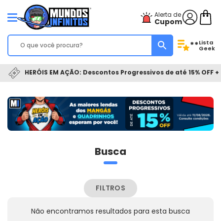
Alerta de
Cupom
Lista
**
Geek
HERÓIS EM AÇÃO: Descontos Progressivos de até 15% OFF + 
Busca
FILTROS
Não encontramos resultados para esta busca