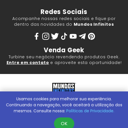
Redes Sociais
Acompanhe nossas redes sociais e fique por
dentro das novidades do
Mundos Infinitos
Venda Geek
Turbine seu negócio revendendo produtos Geek.
Entre em contato
e aproveite esta oportunidade!
Usamos cookies para melhorar sua experiência.
Mundos Infinitos - Publicações e Geek Store |
ContentStuff
Publicações e Assinaturas Ltda. CNPJ - 05.859.917/0001-60.
Continuando a navegação, você aceitará a utilização dos
Rua Machado Bitencourt, 291 -
Conheça nossa Loja Física:
mesmos. Consulte nossa:
Políticas de Privacidade.
Vila Clementino, São Paulo/SP, 04044-000
OK