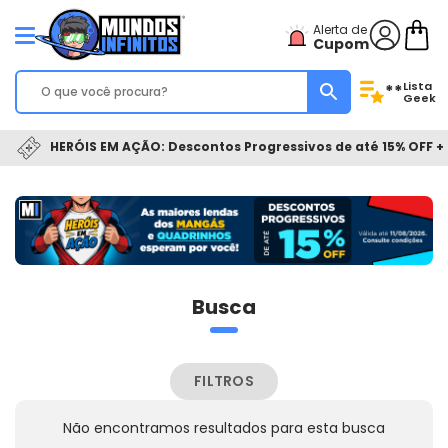
Alerta de
Cupom
Lista
**
Geek
HERÓIS EM AÇÃO: Descontos Progressivos de até 15% OFF + 
Busca
FILTROS
Não encontramos resultados para esta busca