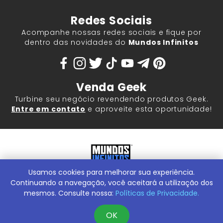
Redes Sociais
Acompanhe nossas redes sociais e fique por
dentro das novidades do
Mundos Infinitos
Venda Geek
Turbine seu negócio revendendo produtos Geek.
Entre em contato
e aproveite esta oportunidade!
Usamos cookies para melhorar sua experiência.
Mundos Infinitos - Publicações e Geek Store |
ContentStuff
Publicações e Assinaturas Ltda. CNPJ - 05.859.917/0001-60.
Continuando a navegação, você aceitará a utilização dos
Rua Machado Bitencourt, 291 -
Conheça nossa Loja Física:
mesmos. Consulte nossa:
Políticas de Privacidade.
Vila Clementino, São Paulo/SP, 04044-000
OK