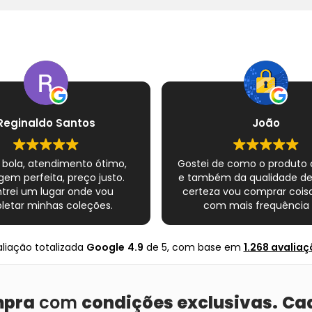
Reginaldo Santos
João
 bola, atendimento ótimo,
Gostei de como o produto
em perfeita, preço justo.
e também da qualidade d
trei um lugar onde vou
certeza vou comprar coisa
etar minhas coleções.
com mais frequência 
Super indico.
nte completo esse novo
s quadrinhos e novamente
liação totalizada
Google
4.9
de 5,
com base em
1.268 avaliaç
ito com o Mundo infinito.
Muito obrigado .