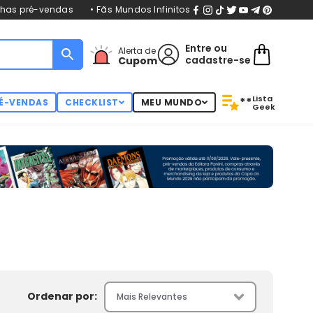
nhas pré-vendas
• Fãs Mundos Infinitos
Entre
ou
Alerta de
cadastre-se
Cupom
Lista
**
É-VENDAS
CHECKLIST
MEU MUNDO
Geek
Ordenar por: