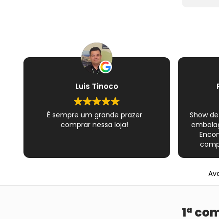
Luis Tinoco
É sempre um grande prazer
Show de
comprar nessa loja!
embalag
Encon
compl
Novame
épico do
Ava
satisfe