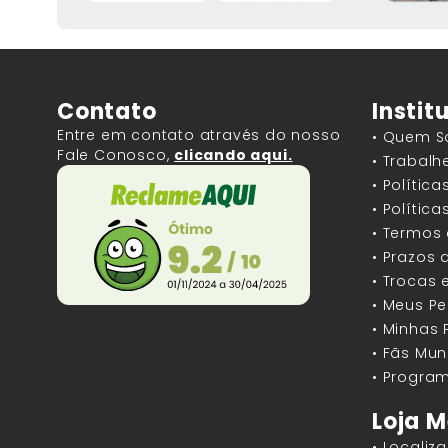
Contato
Instit
Entre em contato através do nosso
• Quem 
Fale Conosco,
clicando aqui.
• Trabal
• Polític
• Polític
• Termos
• Prazos 
• Trocas 
• Meus P
• Minhas
• Fãs Mun
• Program
Loja M
• Localiz