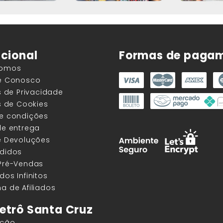
ucional
Formas de paga
Somos
he Conosco
as de Privacidade
as de Cookies
 e condições
de entrega
e Devoluções
edidos
 Pré-Vendas
dos Infinitos
a de Afiliados
etrô Santa Cruz
ação