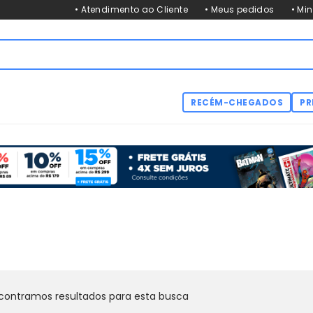
• Atendimento ao Cliente
• Meus pedidos
• Mi
RECÉM-CHEGADOS
PR
contramos resultados para esta busca