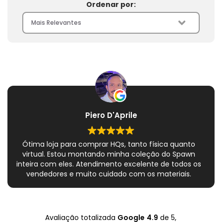
Ordenar por:
Piero D'Aprile
Ótima loja para comprar HQs, tanto física quanto
virtual. Estou montando minha coleção do Spawn
inteira com eles. Atendimento excelente de todos os
vendedores e muito cuidado com os materiais.
Sempre que peço, me dão plásticos adicionais para
preservar as revistas. Virei fã!
Avaliação totalizada
Google
4.9
de 5,