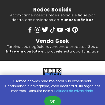
Redes Sociais
Acompanhe nossas redes sociais e fique por
dentro das novidades do
Mundos Infinitos
Venda Geek
Turbine seu negócio revendendo produtos Geek.
Entre em contato
e aproveite esta oportunidade!
Usamos cookies para melhorar sua experiência.
Mundos Infinitos - Publicações e Geek Store |
ContentStuff
Publicações e Assinaturas Ltda. CNPJ - 05.859.917/0001-60.
Continuando a navegação, você aceitará a utilização dos
Rua Machado Bitencourt, 291 -
Conheça nossa Loja Física:
mesmos. Consulte nossa:
Políticas de Privacidade.
Vila Clementino, São Paulo/SP, 04044-000
OK