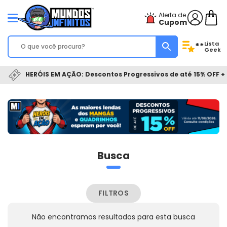
Alerta de
Cupom
Lista
**
Geek
HERÓIS EM AÇÃO: Descontos Progressivos de até 15% OFF + 
Busca
FILTROS
Não encontramos resultados para esta busca