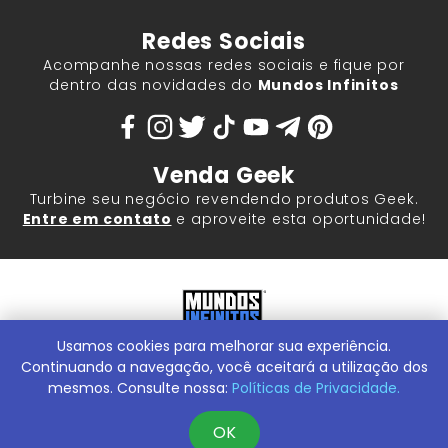
Redes Sociais
Acompanhe nossas redes sociais e fique por
dentro das novidades do
Mundos Infinitos
Venda Geek
Turbine seu negócio revendendo produtos Geek.
Entre em contato
e aproveite esta oportunidade!
Usamos cookies para melhorar sua experiência.
Mundos Infinitos - Publicações e Geek Store |
ContentStuff
Publicações e Assinaturas Ltda. CNPJ - 05.859.917/0001-60.
Continuando a navegação, você aceitará a utilização dos
Rua Machado Bitencourt, 291 -
Conheça nossa Loja Física:
mesmos. Consulte nossa:
Políticas de Privacidade.
Vila Clementino, São Paulo/SP, 04044-000
OK