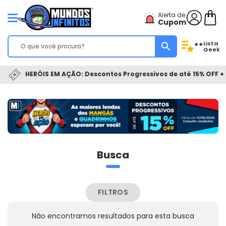
Alerta de
Cupom
Lista
**
Geek
HERÓIS EM AÇÃO: Descontos Progressivos de até 15% OFF + 
Busca
FILTROS
Não encontramos resultados para esta busca