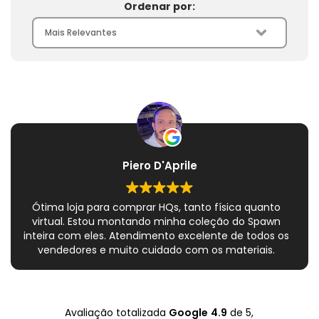
Ordenar por:
Piero D'Aprile
Ótima loja para comprar HQs, tanto física quanto
virtual. Estou montando minha coleção do Spawn
inteira com eles. Atendimento excelente de todos os
vendedores e muito cuidado com os materiais.
Sempre que peço, me dão plásticos adicionais para
preservar as revistas. Virei fã!
Avaliação totalizada
Google
4.9
de 5,