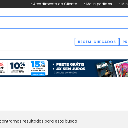
• Atendimento ao Cliente
• Meus pedidos
• Mi
RECÉM-CHEGADOS
PR
contramos resultados para esta busca