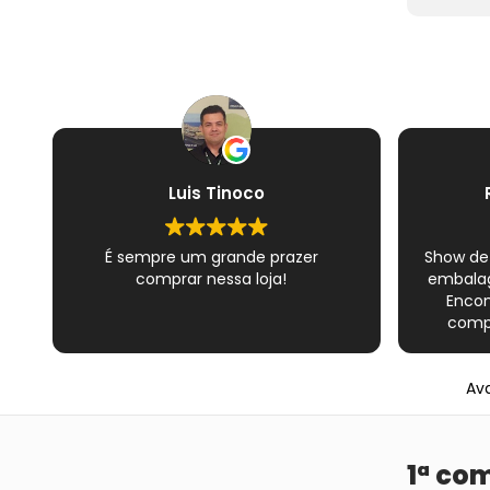
Luis Tinoco
É sempre um grande prazer
Show de
comprar nessa loja!
embalag
Encon
compl
Novame
épico do
Ava
satisfe