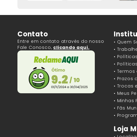
Contato
Instit
Entre em contato através do nosso
• Quem 
Fale Conosco,
clicando aqui.
• Trabal
• Polític
• Polític
• Termos
• Prazos 
• Trocas 
• Meus P
• Minhas
• Fãs Mun
• Program
Loja M
• Localiz