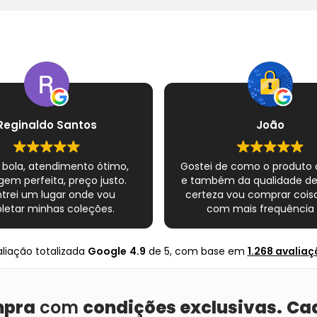
Reginaldo Santos
João
 bola, atendimento ótimo,
Gostei de como o produto
em perfeita, preço justo.
e também da qualidade d
trei um lugar onde vou
certeza vou comprar coisa
etar minhas coleções.
com mais frequência 
Super indico.
nte completo esse novo
s quadrinhos e novamente
liação totalizada
Google
4.9
de 5,
com base em
1.268 avaliaç
ito com o Mundo infinito.
Muito obrigado .