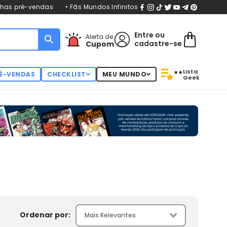
nhas pré-vendas
• Fãs Mundos Infinitos
Entre
ou
Alerta de
cadastre-se
Cupom
Lista
**
É-VENDAS
CHECKLIST
MEU MUNDO
Geek
Ordenar por: