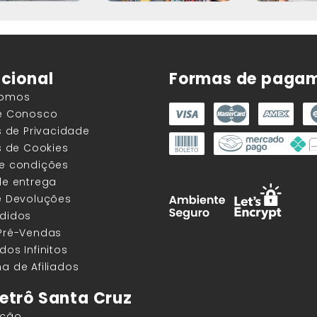
ucional
Formas de paga
Somos
he Conosco
as de Privacidade
as de Cookies
 e condições
de entrega
e Devoluções
edidos
 Pré-Vendas
dos Infinitos
a de Afiliados
etrô Santa Cruz
ação