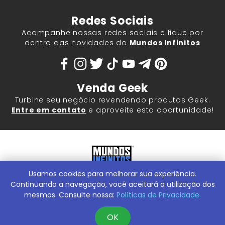
Redes Sociais
Acompanhe nossas redes sociais e fique por
dentro das novidades do
Mundos Infinitos
Venda Geek
Turbine seu negócio revendendo produtos Geek.
Entre em contato
e aproveite esta oportunidade!
Usamos cookies para melhorar sua experiência.
Mundos Infinitos - Publicações e Geek Store |
ContentStuff
Publicações e Assinaturas Ltda. CNPJ - 05.859.917/0001-60.
Continuando a navegação, você aceitará a utilização dos
Rua Machado Bitencourt, 291 -
Conheça nossa Loja Física:
mesmos. Consulte nossa:
Políticas de Privacidade.
Vila Clementino, São Paulo/SP, 04044-000
OK