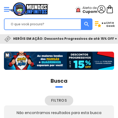
Alerta de
Cupom
Lista
**
Geek
HERÓIS EM AÇÃO: Descontos Progressivos de até 15% OFF + 
Busca
FILTROS
Não encontramos resultados para esta busca