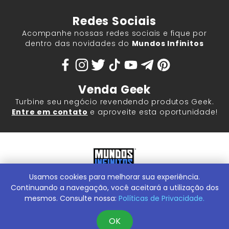
Redes Sociais
Acompanhe nossas redes sociais e fique por
dentro das novidades do
Mundos Infinitos
Venda Geek
Turbine seu negócio revendendo produtos Geek.
Entre em contato
e aproveite esta oportunidade!
Usamos cookies para melhorar sua experiência.
Mundos Infinitos - Publicações e Geek Store |
ContentStuff
Publicações e Assinaturas Ltda. CNPJ - 05.859.917/0001-60.
Continuando a navegação, você aceitará a utilização dos
Rua Machado Bitencourt, 291 -
Conheça nossa Loja Física:
mesmos. Consulte nossa:
Políticas de Privacidade.
Vila Clementino, São Paulo/SP, 04044-000
OK