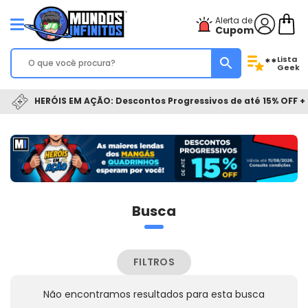
Alerta de
Cupom
Lista
**
Geek
HERÓIS EM AÇÃO: Descontos Progressivos de até 15% OFF + 
Busca
FILTROS
Não encontramos resultados para esta busca