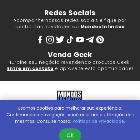
Redes Sociais
Acompanhe nossas redes sociais e fique por
dentro das novidades do
Mundos Infinitos
Venda Geek
Turbine seu negócio revendendo produtos Geek.
Entre em contato
e aproveite esta oportunidade!
Usamos cookies para melhorar sua experiência.
Mundos Infinitos - Publicações e Geek Store |
ContentStuff
Publicações e Assinaturas Ltda. CNPJ - 05.859.917/0001-60.
Continuando a navegação, você aceitará a utilização dos
Rua Machado Bitencourt, 291 -
Conheça nossa Loja Física:
mesmos. Consulte nossa:
Políticas de Privacidade.
Vila Clementino, São Paulo/SP, 04044-000
OK