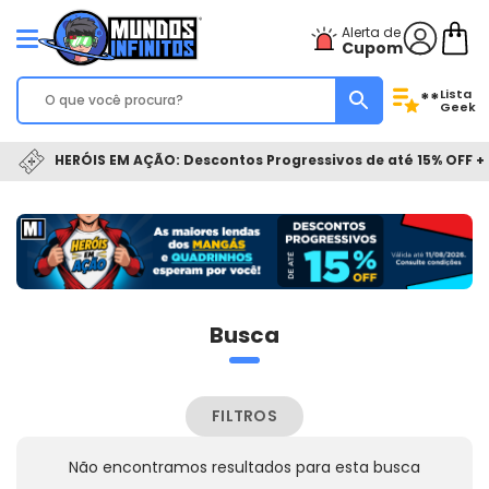
Alerta de
Cupom
Lista
**
Geek
HERÓIS EM AÇÃO: Descontos Progressivos de até 15% OFF + 
Busca
FILTROS
Não encontramos resultados para esta busca