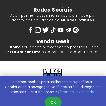
Redes Sociais
Acompanhe nossas redes sociais e fique por
dentro das novidades do
Mundos Infinitos
Venda Geek
Turbine seu negócio revendendo produtos Geek.
Entre em contato
e aproveite esta oportunidade!
Usamos cookies para melhorar sua experiência.
Mundos Infinitos - Publicações e Geek Store |
ContentStuff
Publicações e Assinaturas Ltda. CNPJ - 05.859.917/0001-60.
Continuando a navegação, você aceitará a utilização dos
Rua Machado Bitencourt, 291 -
Conheça nossa Loja Física:
mesmos. Consulte nossa:
Políticas de Privacidade.
Vila Clementino, São Paulo/SP, 04044-000
OK