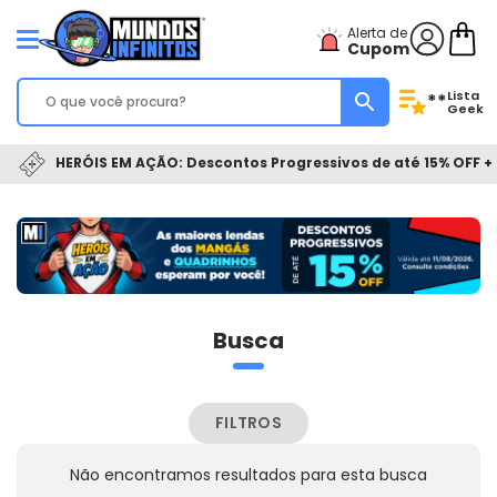
Alerta de
Cupom
Lista
**
Geek
HERÓIS EM AÇÃO: Descontos Progressivos de até 15% OFF + 
Busca
FILTROS
Não encontramos resultados para esta busca