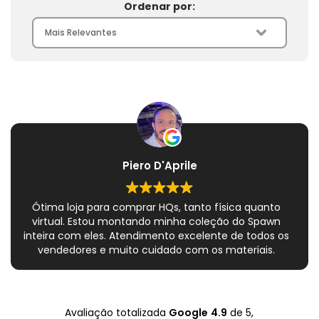
Ordenar por:
Piero D'Aprile
Ótima loja para comprar HQs, tanto física quanto
virtual. Estou montando minha coleção do Spawn
inteira com eles. Atendimento excelente de todos os
vendedores e muito cuidado com os materiais.
Sempre que peço, me dão plásticos adicionais para
preservar as revistas. Virei fã!
Avaliação totalizada
Google
4.9
de 5,