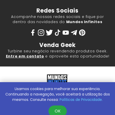
Redes Sociais
Acompanhe nossas redes sociais e fique por
dentro das novidades do
Mundos Infinitos
Venda Geek
Turbine seu negócio revendendo produtos Geek.
Entre em contato
e aproveite esta oportunidade!
Usamos cookies para melhorar sua experiência.
Mundos Infinitos - Publicações e Geek Store |
ContentStuff
Publicações e Assinaturas Ltda. CNPJ - 05.859.917/0001-60.
Continuando a navegação, você aceitará a utilização dos
Rua Machado Bitencourt, 291 -
Conheça nossa Loja Física:
mesmos. Consulte nossa:
Políticas de Privacidade.
Vila Clementino, São Paulo/SP, 04044-000
OK