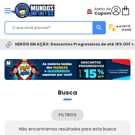
Alerta de
Cupom
Lista
**
Geek
HERÓIS EM AÇÃO: Descontos Progressivos de até 15% OFF + 
Busca
FILTROS
Não encontramos resultados para esta busca