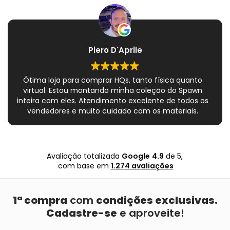
Piero D'Aprile
Ótima loja para comprar HQs, tanto física quanto
virtual. Estou montando minha coleção do Spawn
inteira com eles. Atendimento excelente de todos os
vendedores e muito cuidado com os materiais.
Sempre que peço, me dão plásticos adicionais para
preservar as revistas. Virei fã!
Avaliação totalizada
Google
4.9
de 5,
com base em
1.274 avaliações