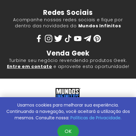
Redes Sociais
Acompanhe nossas redes sociais e fique por
dentro das novidades do
Mundos Infinitos
Venda Geek
Turbine seu negócio revendendo produtos Geek.
Entre em contato
e aproveite esta oportunidade!
Usamos cookies para melhorar sua experiência.
Mundos Infinitos - Publicações e Geek Store |
ContentStuff
Publicações e Assinaturas Ltda. CNPJ - 05.859.917/0001-60.
Continuando a navegação, você aceitará a utilização dos
Rua Machado Bitencourt, 291 -
Conheça nossa Loja Física:
mesmos. Consulte nossa:
Políticas de Privacidade.
Vila Clementino, São Paulo/SP, 04044-000
OK