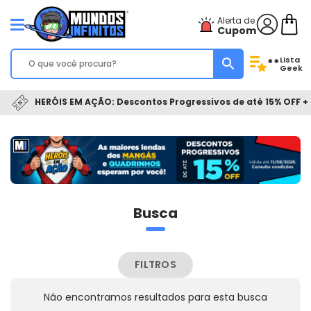
Alerta de
Cupom
Lista
**
Geek
HERÓIS EM AÇÃO: Descontos Progressivos de até 15% OFF + 
Busca
FILTROS
Não encontramos resultados para esta busca