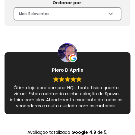
Ordenar por:
Piero D'Aprile
Ótima loja para comprar HQs, tanto física quanto
virtual. Estou montando minha coleção do Spawn
inteira com eles. Atendimento excelente de todos os
vendedores e muito cuidado com os materiais.
Sempre que peço, me dão plásticos adicionais para
preservar as revistas. Virei fã!
Avaliação totalizada
Google
4.9
de 5,