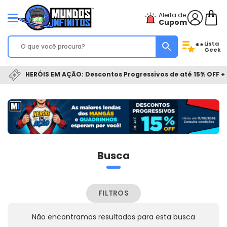
Alerta de
Cupom
Lista
**
Geek
HERÓIS EM AÇÃO: Descontos Progressivos de até 15% OFF + 
Busca
FILTROS
Não encontramos resultados para esta busca