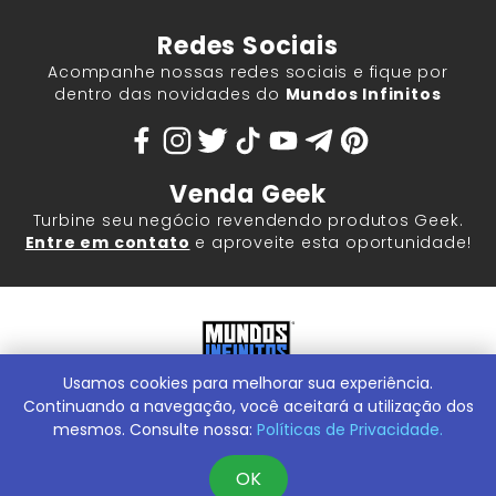
Redes Sociais
Acompanhe nossas redes sociais e fique por
dentro das novidades do
Mundos Infinitos
Venda Geek
Turbine seu negócio revendendo produtos Geek.
Entre em contato
e aproveite esta oportunidade!
Usamos cookies para melhorar sua experiência.
Mundos Infinitos - Publicações e Geek Store |
ContentStuff
Publicações e Assinaturas Ltda. CNPJ - 05.859.917/0001-60.
Continuando a navegação, você aceitará a utilização dos
Rua Machado Bitencourt, 291 -
Conheça nossa Loja Física:
mesmos. Consulte nossa:
Políticas de Privacidade.
Vila Clementino, São Paulo/SP, 04044-000
OK