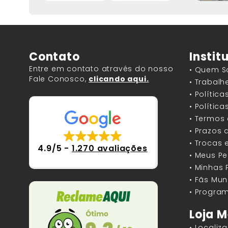
Contato
Instit
Entre em contato através do nosso
• Quem 
Fale Conosco,
clicando aqui.
• Trabal
• Polític
• Polític
• Termos
• Prazos 
• Trocas 
4.9/5
-
1.270 avaliações
• Meus P
• Minhas
• Fãs Mun
• Program
Loja M
• Localiz