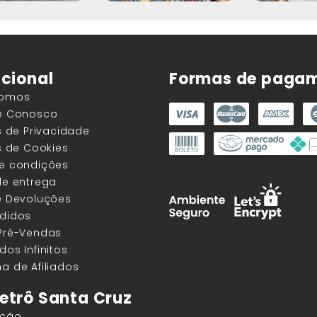
ucional
Formas de paga
Somos
he Conosco
as de Privacidade
as de Cookies
 e condições
de entrega
e Devoluções
edidos
 Pré-Vendas
dos Infinitos
a de Afiliados
etrô Santa Cruz
ação