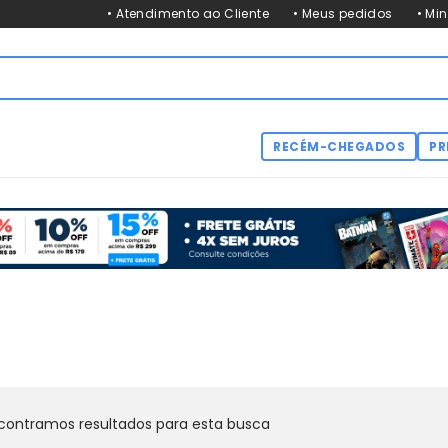
• Atendimento ao Cliente
• Meus pedidos
• Mi
RECÉM-CHEGADOS
PR
contramos resultados para esta busca