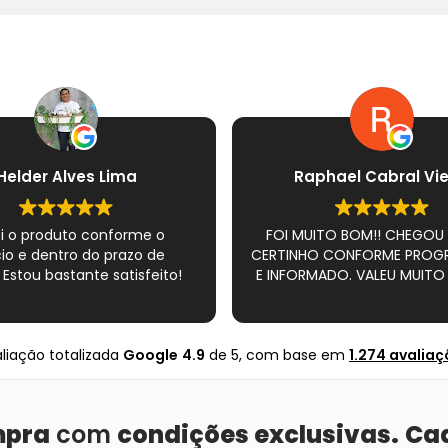
Helder Alves Lima
Raphael Cabral Vie
i o produto conforme o
FOI MUITO BOM!! CHEGOU
io e dentro do prazo de
CERTINHO CONFORME PRO
 Estou bastante satisfeito!
E INFORMADO. VALEU MUITO 
liação totalizada
Google
4.9
de 5,
com base em
1.274 avalia