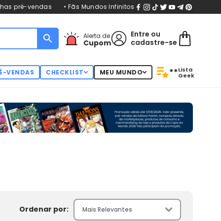
nhas pré-vendas
• Fãs Mundos Infinitos
Entre
ou
Alerta de
cadastre-se
Cupom
Lista
**
É-VENDAS
CHECKLIST
MEU MUNDO
Geek
Ordenar por: