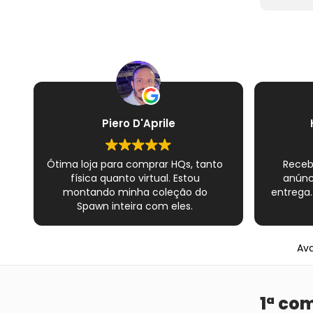
Piero D'Aprile
Ótima loja para comprar HQs, tanto
Receb
física quanto virtual. Estou
anúnc
montando minha coleção do
entrega.
Spawn inteira com eles.
Atendimento excelente de todos os
vendedores e muito cuidado com
os materiais. Sempre que peço, me
Ava
dão plásticos adicionais para
preservar as revistas. Virei fã!