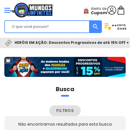
Alerta de
Cupom
Lista
**
Geek
HERÓIS EM AÇÃO: Descontos Progressivos de até 15% OFF + 
Busca
FILTROS
Não encontramos resultados para esta busca