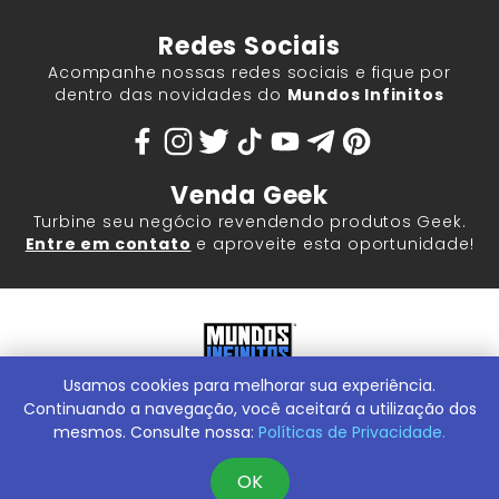
Redes Sociais
Acompanhe nossas redes sociais e fique por
dentro das novidades do
Mundos Infinitos
Venda Geek
Turbine seu negócio revendendo produtos Geek.
Entre em contato
e aproveite esta oportunidade!
Usamos cookies para melhorar sua experiência.
Mundos Infinitos - Publicações e Geek Store |
ContentStuff
Publicações e Assinaturas Ltda. CNPJ - 05.859.917/0001-60.
Continuando a navegação, você aceitará a utilização dos
Rua Machado Bitencourt, 291 -
Conheça nossa Loja Física:
mesmos. Consulte nossa:
Políticas de Privacidade.
Vila Clementino, São Paulo/SP, 04044-000
OK