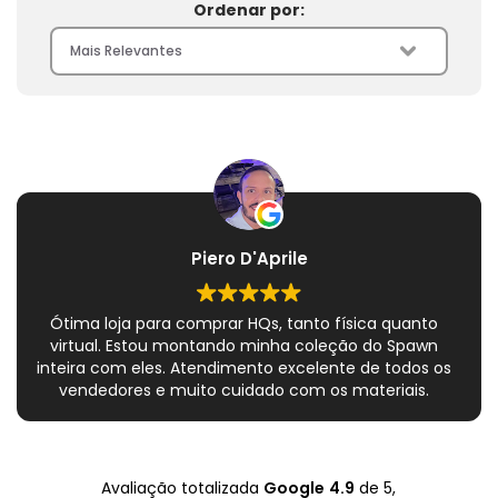
Ordenar por:
Piero D'Aprile
Ótima loja para comprar HQs, tanto física quanto
virtual. Estou montando minha coleção do Spawn
inteira com eles. Atendimento excelente de todos os
vendedores e muito cuidado com os materiais.
Sempre que peço, me dão plásticos adicionais para
preservar as revistas. Virei fã!
Avaliação totalizada
Google
4.9
de 5,