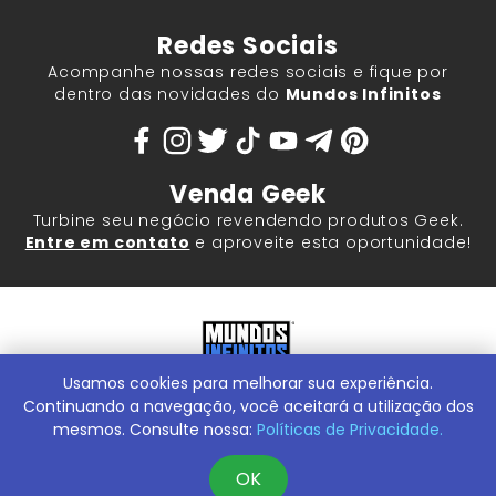
Redes Sociais
Acompanhe nossas redes sociais e fique por
dentro das novidades do
Mundos Infinitos
Venda Geek
Turbine seu negócio revendendo produtos Geek.
Entre em contato
e aproveite esta oportunidade!
Usamos cookies para melhorar sua experiência.
Mundos Infinitos - Publicações e Geek Store |
ContentStuff
Publicações e Assinaturas Ltda. CNPJ - 05.859.917/0001-60.
Continuando a navegação, você aceitará a utilização dos
Rua Machado Bitencourt, 291 -
Conheça nossa Loja Física:
mesmos. Consulte nossa:
Políticas de Privacidade.
Vila Clementino, São Paulo/SP, 04044-000
OK