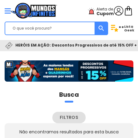
Alerta de
Cupom
Lista
**
Geek
HERÓIS EM AÇÃO: Descontos Progressivos de até 15% OFF + 
Busca
FILTROS
Não encontramos resultados para esta busca