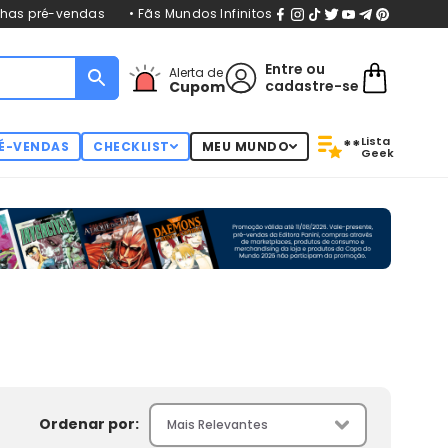
nhas pré-vendas
• Fãs Mundos Infinitos
Entre
ou
Alerta de
cadastre-se
Cupom
Lista
**
É-VENDAS
CHECKLIST
MEU MUNDO
Geek
Ordenar por: