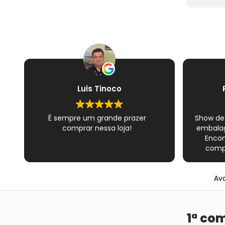
Luis Tinoco
É sempre um grande prazer
Show de
comprar nessa loja!
embalag
Encon
compl
Novame
épico do
Ava
satisfe