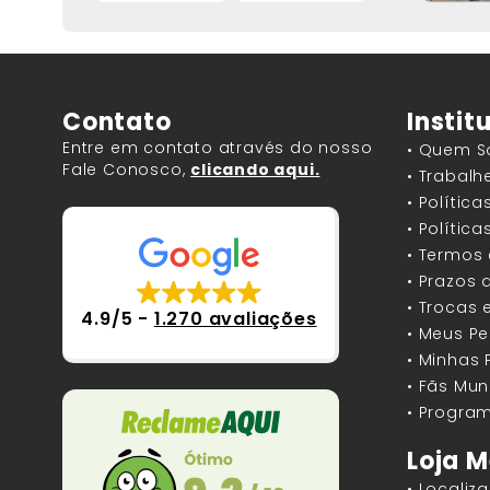
Contato
Instit
Entre em contato através do nosso
• Quem 
Fale Conosco,
clicando aqui.
• Trabal
• Polític
• Polític
• Termos
• Prazos 
• Trocas 
4.9/5
-
1.270 avaliações
• Meus P
• Minhas
• Fãs Mun
• Program
Loja M
• Localiz