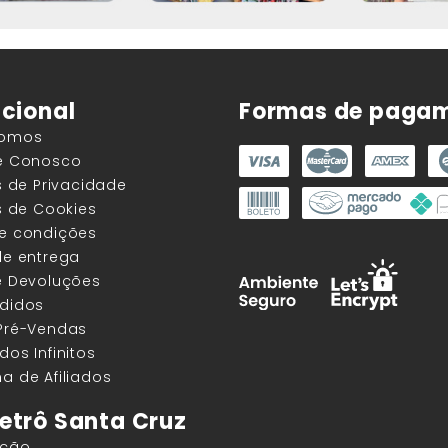
ucional
Formas de paga
Somos
he Conosco
as de Privacidade
as de Cookies
 e condições
de entrega
e Devoluções
edidos
 Pré-Vendas
dos Infinitos
a de Afiliados
etrô Santa Cruz
ação