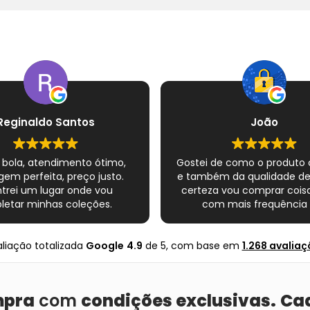
Reginaldo Santos
João
 bola, atendimento ótimo,
Gostei de como o produto
em perfeita, preço justo.
e também da qualidade d
trei um lugar onde vou
certeza vou comprar coisa
etar minhas coleções.
com mais frequência 
Super indico.
nte completo esse novo
s quadrinhos e novamente
liação totalizada
Google
4.9
de 5,
com base em
1.268 avaliaç
ito com o Mundo infinito.
Muito obrigado .