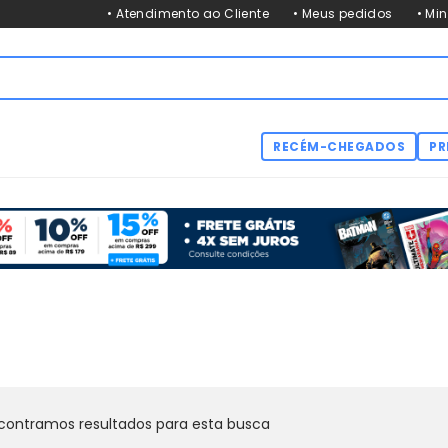
• Atendimento ao Cliente
• Meus pedidos
• Mi
RECÉM-CHEGADOS
PR
contramos resultados para esta busca