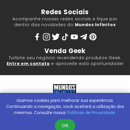
Redes Sociais
Acompanhe nossas redes sociais e fique por
dentro das novidades do
Mundos Infinitos
Venda Geek
Turbine seu negócio revendendo produtos Geek.
Entre em contato
e aproveite esta oportunidade!
Usamos cookies para melhorar sua experiência.
Mundos Infinitos - Publicações e Geek Store |
ContentStuff
Publicações e Assinaturas Ltda. CNPJ - 05.859.917/0001-60.
Continuando a navegação, você aceitará a utilização dos
Rua Machado Bitencourt, 291 -
Conheça nossa Loja Física:
mesmos. Consulte nossa:
Políticas de Privacidade.
Vila Clementino, São Paulo/SP, 04044-000
OK