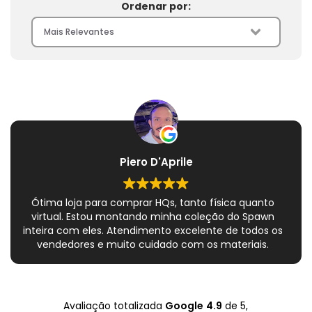
Ordenar por:
Piero D'Aprile
Ótima loja para comprar HQs, tanto física quanto
virtual. Estou montando minha coleção do Spawn
inteira com eles. Atendimento excelente de todos os
vendedores e muito cuidado com os materiais.
Sempre que peço, me dão plásticos adicionais para
preservar as revistas. Virei fã!
Avaliação totalizada
Google
4.9
de 5,