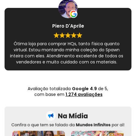
Piero D'Aprile
Ótima loja para comprar HQs, tanto física quanto
virtual. Estou montando minha coleção do Spawn
inteira com eles. Atendimento excelente de todos os
vendedores e muito cuidado com os materiais.
Sempre que peço, me dão plásticos adicionais para
preservar as revistas. Virei fã!
Avaliação totalizada
Google
4.9
de 5,
com base em
1.274 avaliações