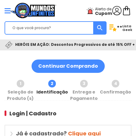
Alerta de
Cupom
Lista
**
Geek
HERÓIS EM AÇÃO: Descontos Progressivos de até 15% OFF + 
Continuar Comprando
1
2
3
4
Seleção de
Identificação
Entrega e
Confirmação
Produto (s)
Pagamento
Login | Cadastro
Já é cadastrado?
Clique aqui