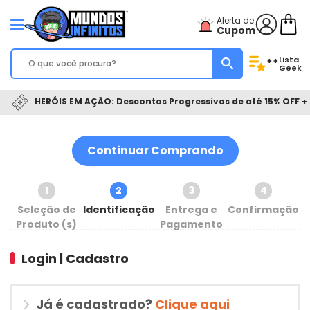
Alerta de
Cupom
Lista
**
Geek
HERÓIS EM AÇÃO: Descontos Progressivos de até 15% OFF + 
Continuar Comprando
1
2
3
4
Seleção de
Identificação
Entrega e
Confirmação
Produto (s)
Pagamento
Login | Cadastro
Já é cadastrado?
Clique aqui