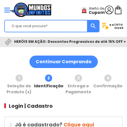
Alerta de
Cupom
Lista
**
Geek
HERÓIS EM AÇÃO: Descontos Progressivos de até 15% OFF + 
Continuar Comprando
1
2
3
4
Seleção de
Identificação
Entrega e
Confirmação
Produto (s)
Pagamento
Login | Cadastro
Já é cadastrado?
Clique aqui