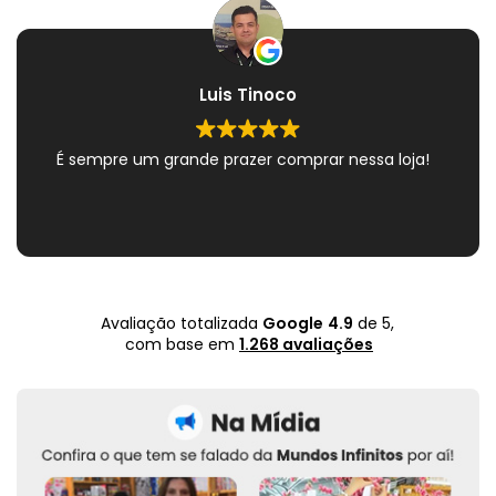
Luis Tinoco
mpre um grande prazer comprar nessa loja!
Show 
Encon
Nov
quadri
Avaliação totalizada
Google
4.9
de 5,
com base em
1.268 avaliações