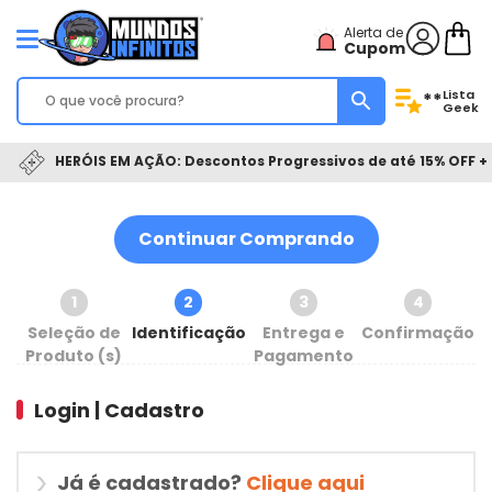
Alerta de
Cupom
Lista
**
Geek
HERÓIS EM AÇÃO: Descontos Progressivos de até 15% OFF + 
Continuar Comprando
1
2
3
4
Seleção de
Identificação
Entrega e
Confirmação
Produto (s)
Pagamento
Login | Cadastro
Já é cadastrado?
Clique aqui