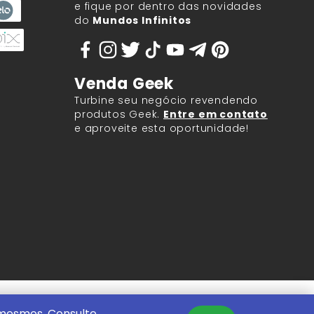
e fique por dentro das novidades
do
Mundos Infinitos
Venda Geek
Turbine seu negócio revendendo
produtos Geek.
Entre em contato
e aproveite esta oportunidade!
9.917/0001-60.
 mesmos. Consulte