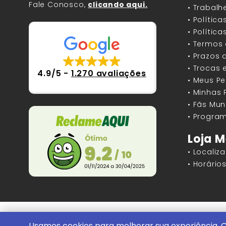
Fale Conosco,
clicando aqui.
• Trabal
• Polític
• Polític
• Termos
• Prazos 
• Trocas 
4.9/5
-
1.270 avaliações
• Meus P
• Minhas
• Fãs Mun
• Program
Loja M
• Localiz
• Horári
Mundos Infinitos - Publicações e Geek St
Usamos cookies para melhorar sua experiência. C