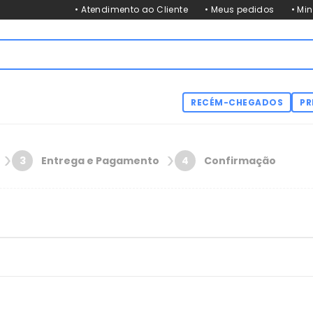
• Atendimento ao Cliente
• Meus pedidos
• Mi
RECÉM-CHEGADOS
PR
Entrega e Pagamento
Confirmação
3
4