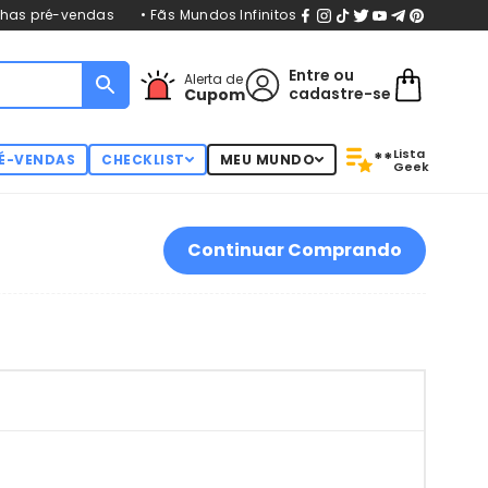
nhas pré-vendas
• Fãs Mundos Infinitos
Entre
ou
Alerta de
cadastre-se
Cupom
Lista
**
É-VENDAS
CHECKLIST
MEU MUNDO
Geek
Continuar Comprando