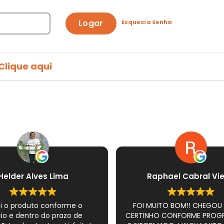
Logar
Esqueci a Senha
Clique aqui
Helder Alves Lima
Raphael Cabral Vie
i o produto conforme o
FOI MUITO BOM!! CHEGOU
io e dentro do prazo de
CERTINHO CONFORME PRO