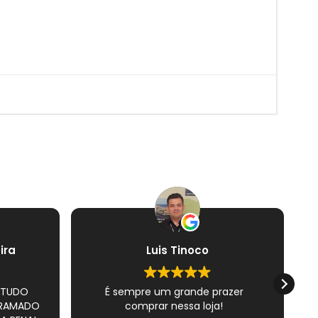
ira
Luis Tinoco
 TUDO
É sempre um grande prazer
S
GRAMADO
comprar nessa loja!