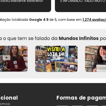
 Estou bastante satisfeito!
E INFORMADO. VALEU MUITO 
liação totalizada
Google
4.9
de 5,
com base em
1.274 avalia
ucional
Formas de paga
Somos