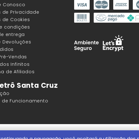
he Conosco
as de Privacidade
as de Cookies
 e condições
de entrega
e Devoluções
edidos
 Pré-Vendas
dos Infinitos
a de Afiliados
etrô Santa Cruz
ação
os de Funcionamento
ore |
ContentStuff Publicações e Assinaturas Ltda. CNPJ - 05.85
ontinuando a navegação, você aceitará a utilização dos