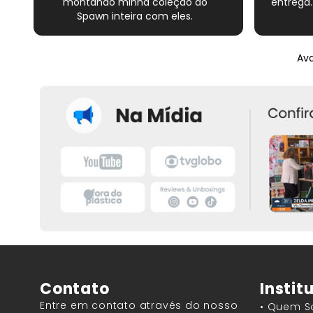
montando minha coleção do
entrega.
Spawn inteira com eles.
Atendimento excelente de todos os
vendedores e muito cuidado com
os materiais. Sempre que peço, me
Ava
dão plásticos adicionais para
preservar as revistas. Virei fã!
Contato
Instit
Entre em contato através do nosso
• Quem 